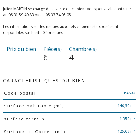
Julien MARTIN se charge de la vente de ce bien : vous pouvez le contacter
au 06 31 59 49 83 ou au 05 33 74 05 05.
Les informations sur les risques auxquels ce bien est exposé sont
disponibles sur le site
Géorisques
Prix du bien
Pièce(s)
Chambre(s)
6
4
CARACTÉRISTIQUES DU BIEN
Caractéristiques
Valeurs
64800
Code postal
140,30 m²
Surface habitable (m²)
1 350 m²
surface terrain
125,09 m²
Surface loi Carrez (m²)