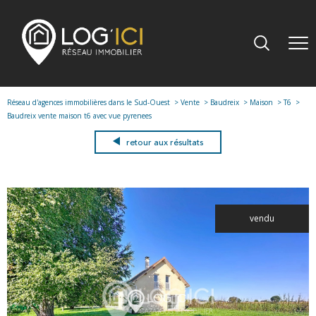
Réseau d'agences immobilières dans le Sud-Ouest
Vente
Baudreix
Maison
T6
Baudreix vente maison t6 avec vue pyrenees
retour aux résultats
vendu