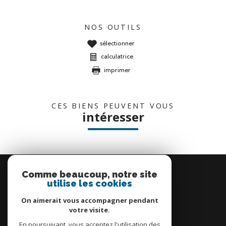
NOS OUTILS
sélectionner
calculatrice
imprimer
CES BIENS PEUVENT VOUS
intéresser
Se
connecter
Comme beaucoup, notre site
utilise les cookies
espace propriétaire
On aimerait vous accompagner pendant
votre visite.
En poursuivant, vous acceptez l'utilisation des