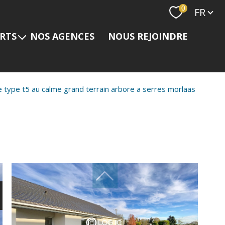
Langue
0
FR
ERTS
NOS AGENCES
NOUS REJOINDRE
s
e type t5 au calme grand terrain arbore a serres morlaas