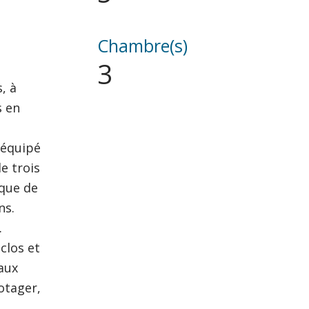
Chambre(s)
3
, à
s en
 équipé
e trois
 que de
ns.
.
 clos et
aux
otager,