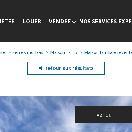
HETER
LOUER
VENDRE
NOS SERVICES EXP
Estimer mon bien
Programmes neuf
Nos services
Prestige
nte
Serres morlaas
Maison
T5
Maison familiale recent
Nos dernières ventes
Viager
Gestion locative
retour aux résultats
vendu