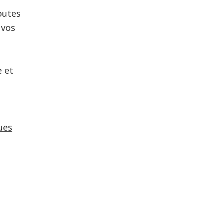
outes
 vos
e et
ues