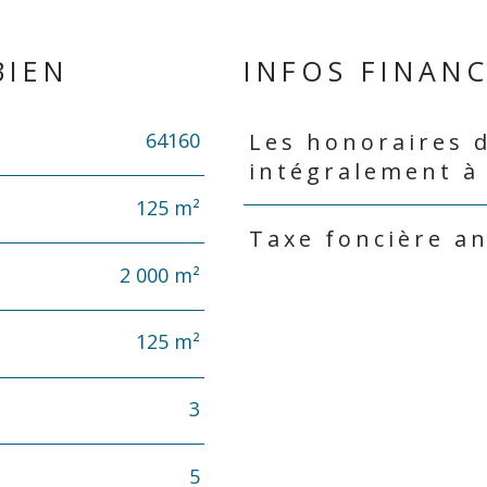
BIEN
INFOS FINANC
64160
Les honoraires 
Caractéristiques
Valeurs
intégralement à
125 m²
Taxe foncière a
2 000 m²
125 m²
3
5