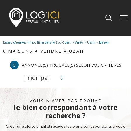
Réseau d'agences immobilières dans le Sud-Ouest
Vente
Uzan
Maison
0
MAISONS À VENDRE À UZAN
0
ANNONCE(S) TROUVÉE(S) SELON VOS CRITÈRES
Trier par
VOUS N'AVEZ PAS TROUVÉ
le bien correspondant à votre
recherche ?
Créer une alerte email et recevez les biens correspondants à votre