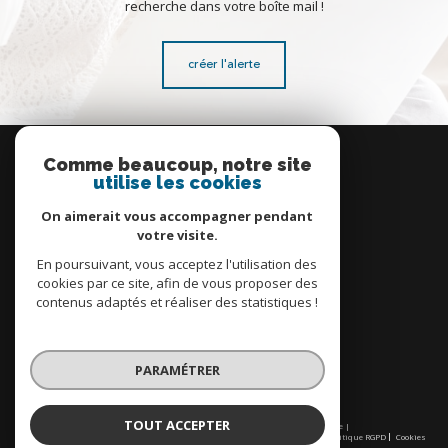
recherche dans votre boîte mail !
créer l'alerte
Se
connecter
Comme beaucoup, notre site
utilise les cookies
espace propriétaire
On aimerait vous accompagner pendant
votre visite.
En poursuivant, vous acceptez l'utilisation des
cookies par ce site, afin de vous proposer des
contenus adaptés et réaliser des statistiques !
Nous
adhérons
PARAMÉTRER
TOUT ACCEPTER
© 2026 | Tous droits réservés | Traduction powered by Google |
Nos honoraires
Plan du site
Mentions légales
Admin
Partenaires
Politique RGPD
Cookies