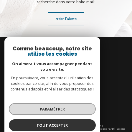
recherche dans votre boîte mail !
créer l'alerte
Se
connecter
Comme beaucoup, notre site
utilise les cookies
espace propriétaire
On aimerait vous accompagner pendant
votre visite.
En poursuivant, vous acceptez l'utilisation des
cookies par ce site, afin de vous proposer des
contenus adaptés et réaliser des statistiques !
Nous
adhérons
PARAMÉTRER
TOUT ACCEPTER
© 2026 | Tous droits réservés | Traduction powered by Google |
Nos honoraires
Plan du site
Mentions légales
Admin
Partenaires
Politique RGPD
Cookies