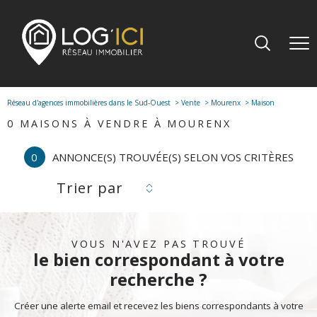
Réseau d'agences immobilières dans le Sud-Ouest
Vente
Mourenx
Maison
0
MAISONS À VENDRE À MOURENX
0
ANNONCE(S) TROUVÉE(S) SELON VOS CRITÈRES
Trier par
VOUS N'AVEZ PAS TROUVÉ
le bien correspondant à votre
recherche ?
Créer une alerte email et recevez les biens correspondants à votre