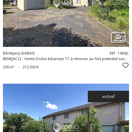
bien
Bénéjacq (64800)
Réf : 1460JC
BENEJACQ - Vente Enclos béarnais T7 à rénover au fort potentiel sur...
Sél
200 m²
-
213 000 €
exclusif
voir le