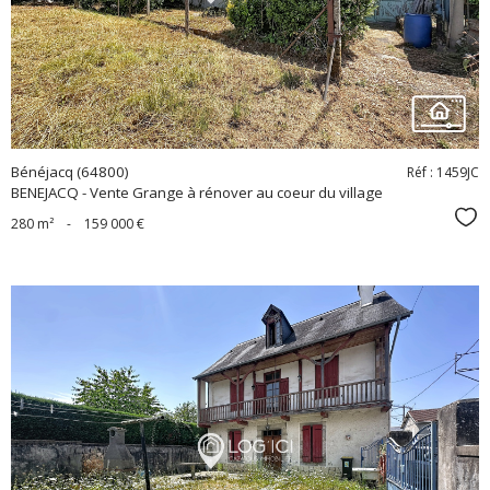
bien
Bénéjacq (64800)
Réf : 1459JC
BENEJACQ - Vente Grange à rénover au coeur du village
Sél
280 m²
-
159 000 €
voir le
bien