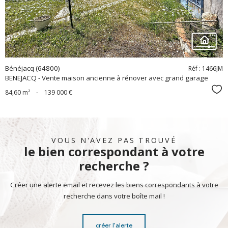
Bénéjacq (64800)
Réf : 1466JM
BENEJACQ - Vente maison ancienne à rénover avec grand garage
Sél
84,60 m²
-
139 000 €
VOUS N'AVEZ PAS TROUVÉ
le bien correspondant à votre
recherche ?
Créer une alerte email et recevez les biens correspondants à votre
recherche dans votre boîte mail !
créer l'alerte