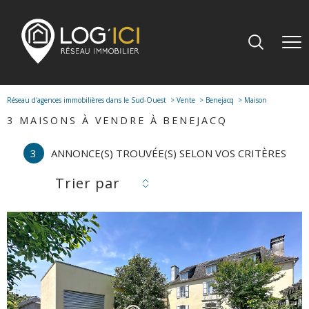
Réseau d'agences immobilières dans le Sud-Ouest
Vente
Benejacq
Maison
3
MAISONS À VENDRE À BENEJACQ
3
ANNONCE(S) TROUVÉE(S) SELON VOS CRITÈRES
Trier par
voir le