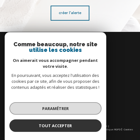
créer l'alerte
Se
connecter
Comme beaucoup, notre site
utilise les cookies
espace propriétaire
On aimerait vous accompagner pendant
votre visite.
En poursuivant, vous acceptez l'utilisation des
cookies par ce site, afin de vous proposer des
contenus adaptés et réaliser des statistiques !
Nous
adhérons
PARAMÉTRER
TOUT ACCEPTER
© 2026 | Tous droits réservés | Traduction powered by Google |
Nos honoraires
Plan du site
Mentions légales
Admin
Partenaires
Politique RGPD
Cookies