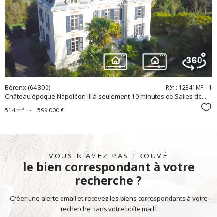
bien
Bérenx (64300)
Réf : 12341MP - 1
Château époque Napoléon III à seulement 10 minutes de Salies de...
Sél
514 m²
-
599 000 €
VOUS N'AVEZ PAS TROUVÉ
le bien correspondant à votre
recherche ?
Créer une alerte email et recevez les biens correspondants à votre
recherche dans votre boîte mail !