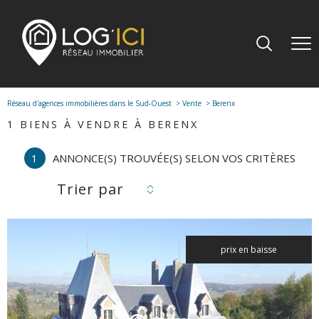
Réseau d'agences immobilières dans le Sud-Ouest
Vente
Berenx
1
BIENS À VENDRE À BERENX
1
ANNONCE(S) TROUVÉE(S) SELON VOS CRITÈRES
Trier par
prix en baisse
voir le