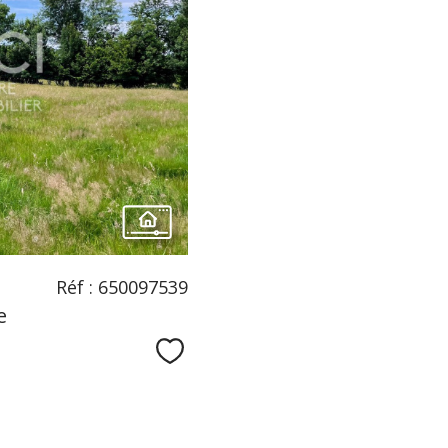
Réf : 650097539
e
Sélectionner