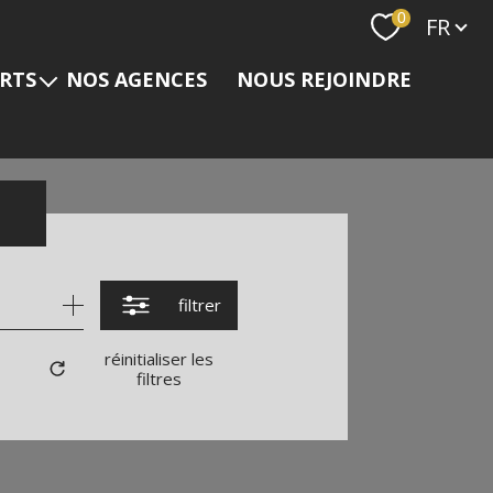
Langue
0
FR
ERTS
NOS AGENCES
NOUS REJOINDRE
s
filtrer
réinitialiser les
filtres