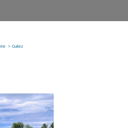
nte
Galez