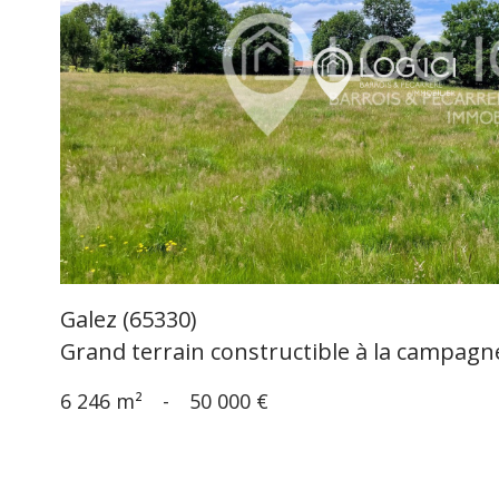
voir le
bien
Galez (65330)
Grand terrain constructible à la campagn
6 246 m²
-
50 000 €