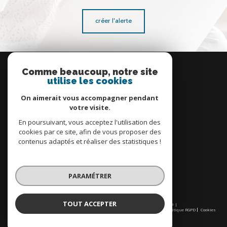
créer l'alerte
Se
connecter
Comme beaucoup, notre site
utilise les cookies
espace propriétaire
On aimerait vous accompagner pendant
votre visite.
En poursuivant, vous acceptez l'utilisation des
cookies par ce site, afin de vous proposer des
contenus adaptés et réaliser des statistiques !
Nous
adhérons
PARAMÉTRER
TOUT ACCEPTER
© 2026 | Tous droits réservés | Traduction powered by Google |
Nos honoraires
Plan du site
Mentions légales
Admin
Partenaires
Politique RGPD
Cookies