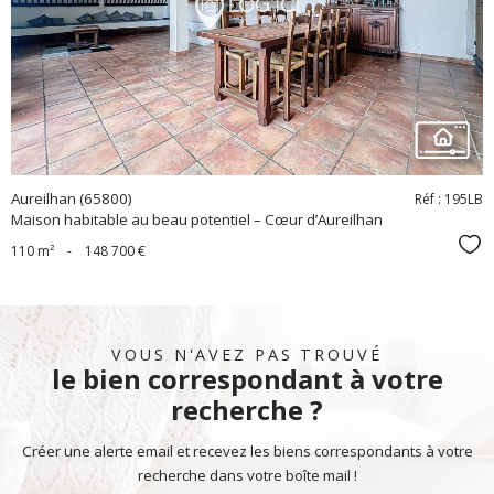
bien
Aureilhan (65800)
Réf : 195LB
Maison habitable au beau potentiel – Cœur d’Aureilhan
Sél
110 m²
-
148 700 €
VOUS N'AVEZ PAS TROUVÉ
le bien correspondant à votre
recherche ?
Créer une alerte email et recevez les biens correspondants à votre
recherche dans votre boîte mail !