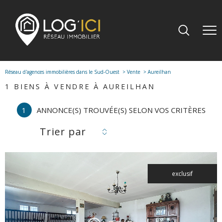
Réseau d'agences immobilières dans le Sud-Ouest
Vente
Aureilhan
1
BIENS À VENDRE À AUREILHAN
1
ANNONCE(S) TROUVÉE(S) SELON VOS CRITÈRES
Trier par
exclusif
voir le