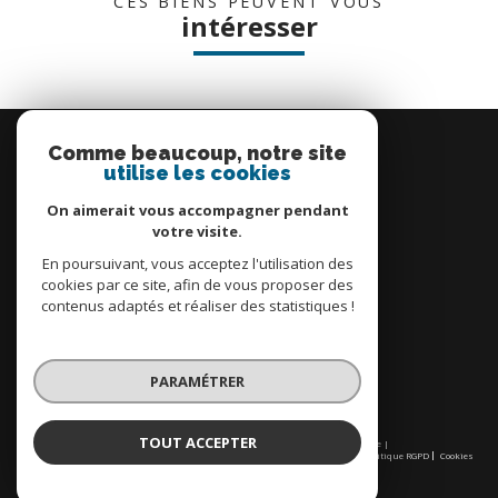
CES BIENS PEUVENT VOUS
intéresser
Se
connecter
Comme beaucoup, notre site
utilise les cookies
espace propriétaire
On aimerait vous accompagner pendant
votre visite.
En poursuivant, vous acceptez l'utilisation des
cookies par ce site, afin de vous proposer des
contenus adaptés et réaliser des statistiques !
Nous
adhérons
PARAMÉTRER
TOUT ACCEPTER
© 2026 | Tous droits réservés | Traduction powered by Google |
Nos honoraires
Plan du site
Mentions légales
Admin
Partenaires
Politique RGPD
Cookies