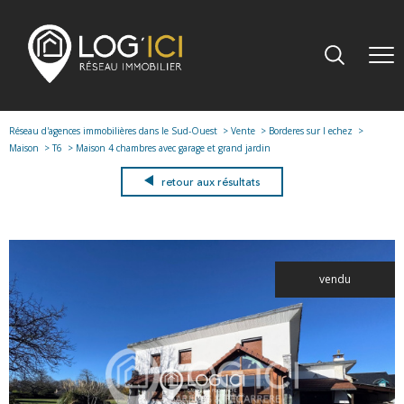
Réseau d'agences immobilières dans le Sud-Ouest
Vente
Borderes sur l echez
Maison
T6
Maison 4 chambres avec garage et grand jardin
retour aux résultats
vendu