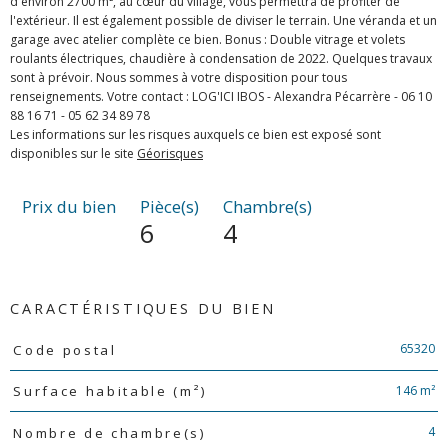
d'environ 2700 m², au cœur du village, vous permettra de profiter de
l'extérieur. Il est également possible de diviser le terrain. Une véranda et un
garage avec atelier complète ce bien. Bonus : Double vitrage et volets
roulants électriques, chaudière à condensation de 2022. Quelques travaux
sont à prévoir. Nous sommes à votre disposition pour tous
renseignements. Votre contact : LOG'ICI IBOS - Alexandra Pécarrère - 06 10
88 16 71 - 05 62 34 89 78
Les informations sur les risques auxquels ce bien est exposé sont
disponibles sur le site
Géorisques
Prix du bien
Pièce(s)
Chambre(s)
6
4
CARACTÉRISTIQUES DU BIEN
Caractéristiques
Valeurs
65320
Code postal
146 m²
Surface habitable (m²)
4
Nombre de chambre(s)