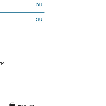
OUI
OUI
age
imprimer