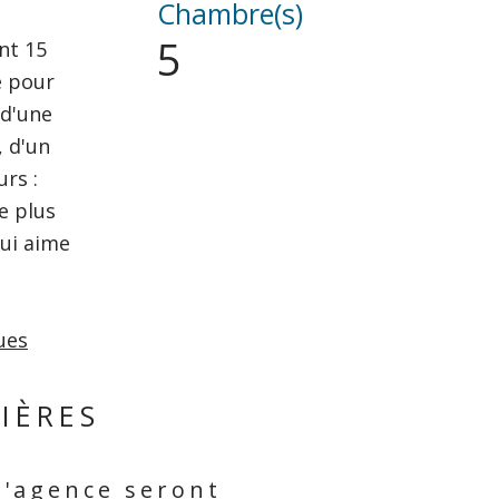
Chambre(s)
5
nt 15
e pour
 d'une
, d'un
rs :
e plus
qui aime
ues
IÈRES
d'agence seront