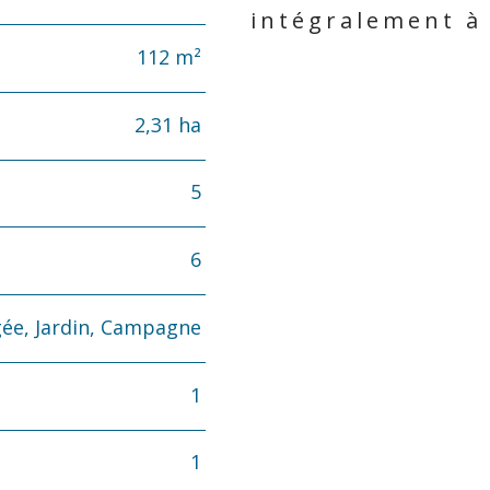
intégralement à
112 m²
2,31 ha
5
6
ée, Jardin, Campagne
1
1