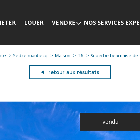
HETER
LOUER
VENDRE
NOS SERVICES EXP
Estimer mon bien
Programmes neuf
Nos services
Prestige
nte
Sedze maubecq
Maison
T6
Superbe bearnaise de 
Nos dernières ventes
Viager
Gestion locative
retour aux résultats
vendu