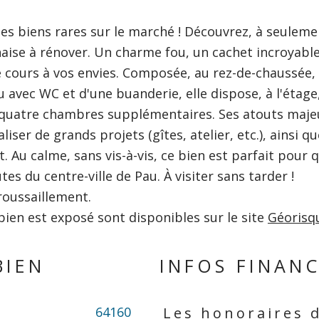
des biens rares sur le marché ! Découvrez, à seuleme
aise à rénover. Un charme fou, un cachet incroyabl
e cours à vos envies. Composée, au rez-de-chaussée,
u avec WC et d'une buanderie, elle dispose, à l'étage
e quatre chambres supplémentaires. Ses atouts majeu
er de grands projets (gîtes, atelier, etc.), ainsi qu
. Au calme, sans vis-à-vis, ce bien est parfait pour 
s du centre-ville de Pau. À visiter sans tarder !
roussaillement.
bien est exposé sont disponibles sur le site
Géorisq
BIEN
INFOS FINANC
64160
Les honoraires 
Caractéristiques
Valeurs