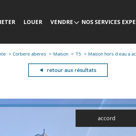
HETER
LOUER
VENDRE
NOS SERVICES EXP
Estimer mon bien
Programmes neuf
Nos services
Prestige
nte
Corbere aberes
Maison
T5
Maison hors d eau a a
Nos dernières ventes
Viager
Gestion locative
retour aux résultats
accord