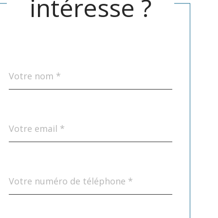
intéresse ?
Nom
Fieldset
*
par
défaut
email
*
Téléphone
*