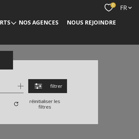
Langue
0
FR
ERTS
NOS AGENCES
NOUS REJOINDRE
s
filtrer
réinitialiser les
filtres