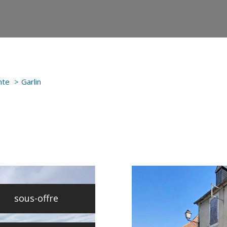
nte
Garlin
sous-offre