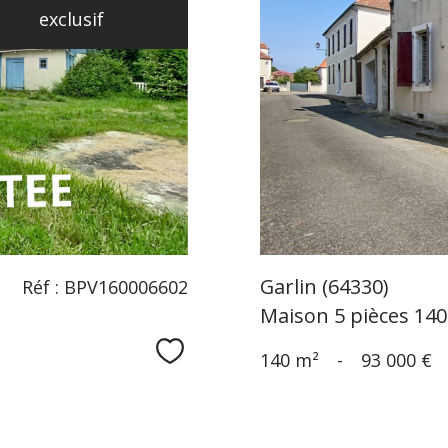
exclusif
Garlin (64330)
Réf : BPV160006602
Maison 5 pièces 14
Sélectionner
140 m²
-
93 000 €