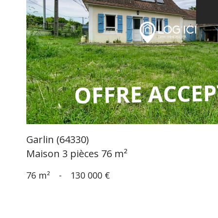
voir le
bien
Garlin (64330)
Maison 3 pièces 76 m²
76 m²
-
130 000 €