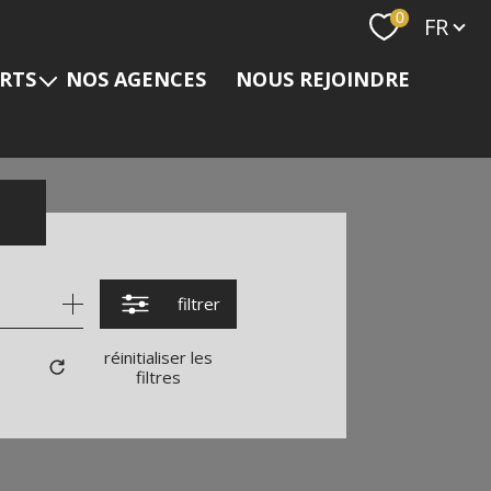
Langue
0
FR
ERTS
NOS AGENCES
NOUS REJOINDRE
s
filtrer
réinitialiser les
filtres