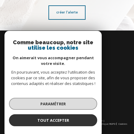
créer l'alerte
Se
connecter
Comme beaucoup, notre site
utilise les cookies
espace propriétaire
On aimerait vous accompagner pendant
votre visite.
En poursuivant, vous acceptez l'utilisation des
cookies par ce site, afin de vous proposer des
contenus adaptés et réaliser des statistiques !
Nous
adhérons
PARAMÉTRER
TOUT ACCEPTER
© 2026 | Tous droits réservés | Traduction powered by Google |
Nos honoraires
Plan du site
Mentions légales
Admin
Partenaires
Politique RGPD
Cookies