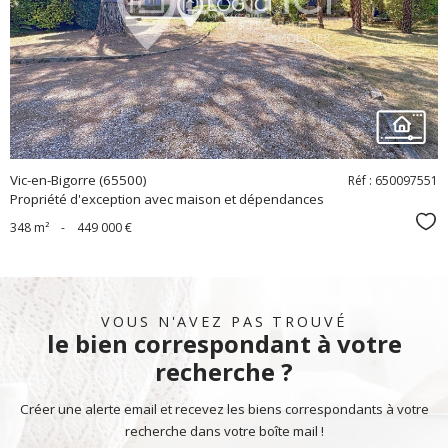
bien
Vic-en-Bigorre (65500)
Réf : 650097551
Propriété d'exception avec maison et dépendances
Sél
348 m²
-
449 000 €
VOUS N'AVEZ PAS TROUVÉ
le bien correspondant à votre
recherche ?
Créer une alerte email et recevez les biens correspondants à votre
recherche dans votre boîte mail !