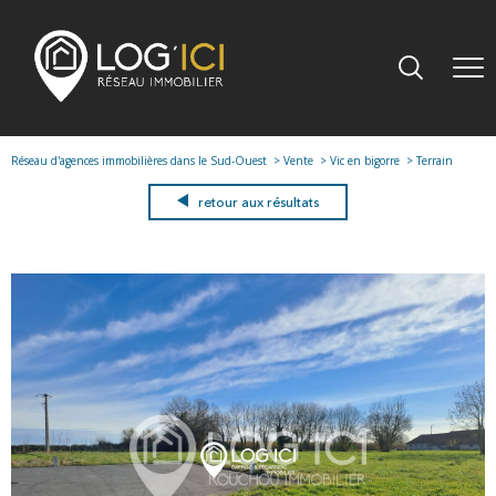
Réseau d'agences immobilières dans le Sud-Ouest
Vente
Vic en bigorre
Terrain
retour aux résultats