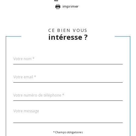
imprimer
CE BIEN VOUS
intéresse ?
Nom
Fieldset
*
par
défaut
email
*
Téléphone
*
Message
Fieldset
*
par
défaut
Validation
* Champs obligatoires