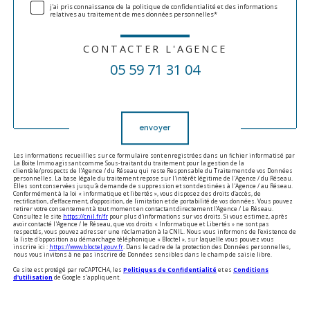
j'ai pris connaissance de la politique de confidentialité et des informations
relatives au traitement de mes données personnelles*
CONTACTER L'AGENCE
05 59 71 31 04
Validation
envoyer
Les informations recueillies sur ce formulaire sont enregistrées dans un fichier informatisé par
La Boite Immo agissant comme Sous-traitant du traitement pour la gestion de la
clientèle/prospects de l'Agence / du Réseau qui reste Responsable du Traitement de vos Données
personnelles. La base légale du traitement repose sur l'intérêt légitime de l'Agence / du Réseau.
Elles sont conservées jusqu'à demande de suppression et sont destinées à l'Agence / au Réseau.
Conformément à la loi « informatique et libertés », vous disposez des droits d’accès, de
rectification, d’effacement, d’opposition, de limitation et de portabilité de vos données. Vous pouvez
retirer votre consentement à tout moment en contactant directement l’Agence / Le Réseau.
Consultez le site
https://cnil.fr/fr
pour plus d’informations sur vos droits. Si vous estimez, après
avoir contacté l'Agence / le Réseau, que vos droits « Informatique et Libertés » ne sont pas
respectés, vous pouvez adresser une réclamation à la CNIL. Nous vous informons de l’existence de
la liste d'opposition au démarchage téléphonique « Bloctel », sur laquelle vous pouvez vous
inscrire ici :
https://www.bloctel.gouv.fr
. Dans le cadre de la protection des Données personnelles,
nous vous invitons à ne pas inscrire de Données sensibles dans le champ de saisie libre.
Ce site est protégé par reCAPTCHA, les
Politiques de Confidentialité
et es
Conditions
d'utilisation
de Google s'appliquent.