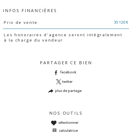
INFOS FINANCIÈRES
Caractéristiques
Valeurs
35 120 €
Prix de vente
Les honoraires d'agence seront intégralement
à la charge du vendeur
PARTAGER CE BIEN
facebook
twitter
plus de partage
NOS OUTILS
sélectionner
calculatrice