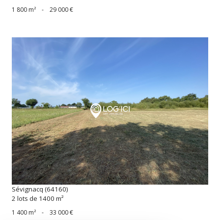
1 800 m²
-
29 000 €
voir le bien
Sévignacq (64160)
2 lots de 1400 m²
1 400 m²
-
33 000 €