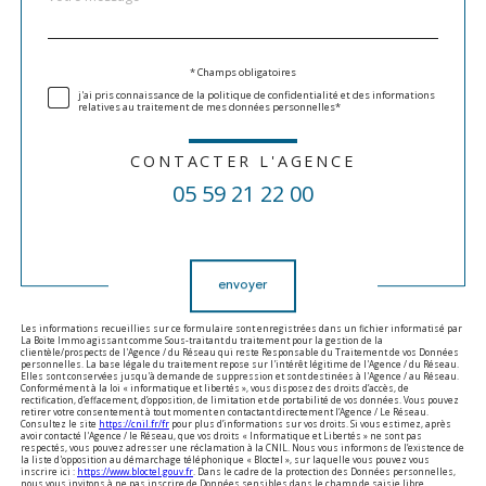
*
par
défaut
Validation
* Champs obligatoires
j'ai pris connaissance de la politique de confidentialité et des informations
relatives au traitement de mes données personnelles*
CONTACTER L'AGENCE
05 59 21 22 00
Validation
envoyer
Les informations recueillies sur ce formulaire sont enregistrées dans un fichier informatisé par
La Boite Immo agissant comme Sous-traitant du traitement pour la gestion de la
clientèle/prospects de l'Agence / du Réseau qui reste Responsable du Traitement de vos Données
personnelles. La base légale du traitement repose sur l'intérêt légitime de l'Agence / du Réseau.
Elles sont conservées jusqu'à demande de suppression et sont destinées à l'Agence / au Réseau.
Conformément à la loi « informatique et libertés », vous disposez des droits d’accès, de
rectification, d’effacement, d’opposition, de limitation et de portabilité de vos données. Vous pouvez
retirer votre consentement à tout moment en contactant directement l’Agence / Le Réseau.
Consultez le site
https://cnil.fr/fr
pour plus d’informations sur vos droits. Si vous estimez, après
avoir contacté l'Agence / le Réseau, que vos droits « Informatique et Libertés » ne sont pas
respectés, vous pouvez adresser une réclamation à la CNIL. Nous vous informons de l’existence de
la liste d'opposition au démarchage téléphonique « Bloctel », sur laquelle vous pouvez vous
inscrire ici :
https://www.bloctel.gouv.fr
. Dans le cadre de la protection des Données personnelles,
nous vous invitons à ne pas inscrire de Données sensibles dans le champ de saisie libre.