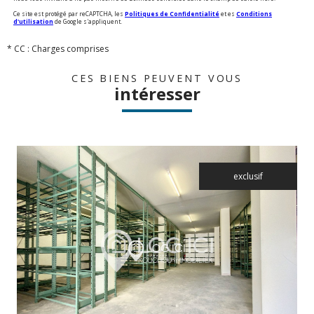
Ce site est protégé par reCAPTCHA, les
Politiques de Confidentialité
et es
Conditions
d'utilisation
de Google s'appliquent.
* CC : Charges comprises
CES BIENS PEUVENT VOUS
intéresser
exclusif
voir le bien