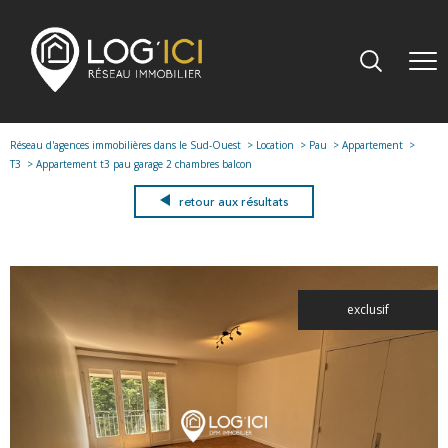
Réseau d'agences immobilières dans le Sud-Ouest
Location
Pau
Appartement
T3
Appartement t3 pau garage 2 chambres balcon
retour aux résultats
exclusif