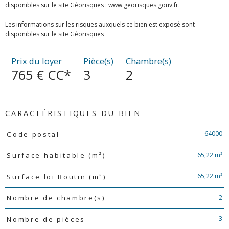
disponibles sur le site Géorisques : www.georisques.gouv.fr.
Les informations sur les risques auxquels ce bien est exposé sont
disponibles sur le site
Géorisques
Prix du loyer
Pièce(s)
Chambre(s)
765 €
CC*
3
2
CARACTÉRISTIQUES DU BIEN
Caractéristiques
Valeurs
64000
Code postal
65,22 m²
Surface habitable (m²)
65,22 m²
Surface loi Boutin (m²)
2
Nombre de chambre(s)
3
Nombre de pièces