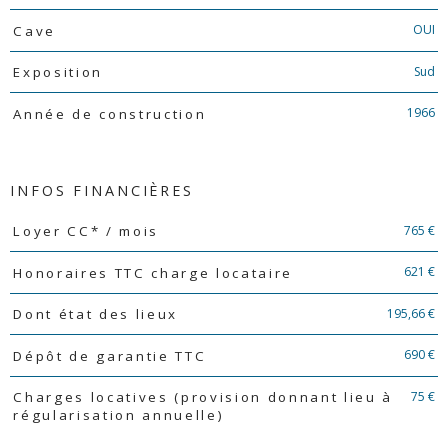
OUI
Cave
Sud
Exposition
1966
Année de construction
INFOS FINANCIÈRES
Caractéristiques
Valeurs
765 €
Loyer CC* / mois
621 €
Honoraires TTC charge locataire
195,66 €
Dont état des lieux
690 €
Dépôt de garantie TTC
75 €
Charges locatives (provision donnant lieu à
régularisation annuelle)