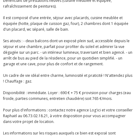
bénéficiant de prestations neuves (cuisine meublée et équipée,
rafraîchissement de peintures).
Il est composé d'une entrée, séjour avec placards, cuisine meublée et
équipée (hotte, plaque de cuisson gaz, four), 2 chambres dont 1 équipée
d'un placard, wc séparé, salle de bain.
Ses atouts : - deux balcons dont un exposé plein sud, accessible depuis le
séjour et une chambre, parfait pour profiter du soleil et admirer la vue
dégagée sur un parc. - un intérieur lumineux, traversant et bien agencé. - un
arrêt de bus au pied de la résidence, pour un quotidien simplifié. - un
garage et une cave, pour plus de confort et de rangement.
Un cadre de vie idéal entre charme, luminosité et praticité ! N'attendez plus
! Chauffage : gaz.
Disponibilité : immédiate. Loyer : 690 € + 75 € provision pour charges (eau
froide, parties communes, entretien chaudière) soit 765 €/mois.
Pour plus d'informations : contactez notre agence Log'ici et votre conseiller
Raphaël au 06.73.02.18.21, à votre disposition pour vous accompagner
dans votre projet de location.
Les informations sur les risques auxquels ce bien est exposé sont