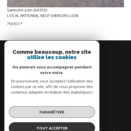
Samsons-Lion (64350)
LOCAL ARTISANAL NEUF SAMSONS LION
750 €
CC*
Se
connecter
Comme beaucoup, notre site
utilise les cookies
espace propriétaire
On aimerait vous accompagner pendant
votre visite.
En poursuivant, vous acceptez l'utilisation des
cookies par ce site, afin de vous proposer des
contenus adaptés et réaliser des statistiques !
Nous
adhérons
PARAMÉTRER
TOUT ACCEPTER
© 2026 | Tous droits réservés | Traduction powered by Google |