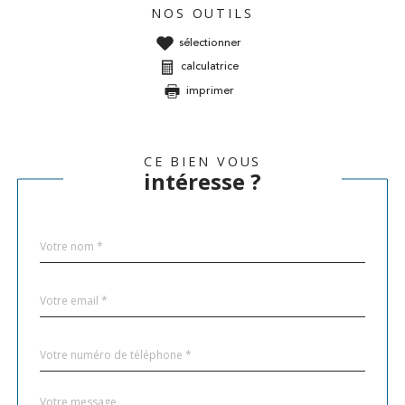
NOS OUTILS
sélectionner
calculatrice
imprimer
CE BIEN VOUS
intéresse ?
Nom
Fieldset
*
par
défaut
email
*
Téléphone
*
Message
Fieldset