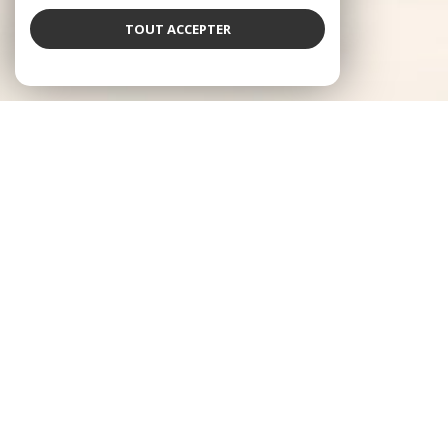
TOUT ACCEPTER
Log'Ici Immobilier
Un réseau immobilier local, familial et expert
dans le Sud-Ouest
Fondée en 2008 par Francis et Jérémy ROUCHOU, père et fils passionnés
par l'immobilier, notre agence est née d'une volonté simple :
accompagner les habitants de nos territoires avec proximité,
transparence et professionnalisme. D'abord ancrés dans le Béarn, nous
avons progressivement étendu notre présence à la Bigorre, et constituons
aujourd'hui un réseau d'une dizaine d'agences réparties sur ces 2
territoires. Forts de cette installation locale, nous proposons un
accompagnement complet (vente, achat, location et tous les services qui y
sont rattachés) porté par un esprit familial et une connaissance terrain
solide.