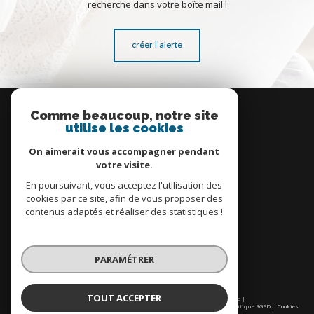
recherche dans votre boîte mail !
créer l'alerte
Se
connecter
Comme beaucoup, notre site
utilise les cookies
espace propriétaire
On aimerait vous accompagner pendant
votre visite.
En poursuivant, vous acceptez l'utilisation des
cookies par ce site, afin de vous proposer des
contenus adaptés et réaliser des statistiques !
Nous
adhérons
PARAMÉTRER
TOUT ACCEPTER
© 2026 | Tous droits réservés | Traduction powered by Google |
Nos honoraires
Plan du site
Mentions légales
Admin
Partenaires
Politique RGPD
Cookies