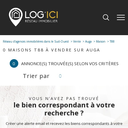
Réseau d'agences immobilières dans le Sud-Ouest
Vente
Auga
Maison
T88
0
MAISONS T88 À VENDRE SUR AUGA
0
ANNONCE(S) TROUVÉE(S) SELON VOS CRITÈRES
Trier par
VOUS N'AVEZ PAS TROUVÉ
le bien correspondant à votre
recherche ?
Créer une alerte email et recevez les biens correspondants à votre