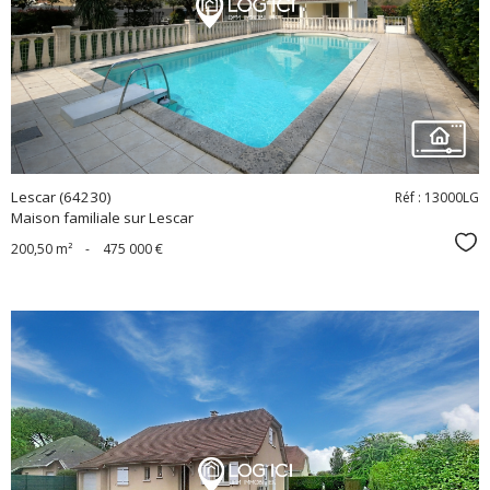
bien
Lescar (64230)
Réf : 13000LG
Maison familiale sur Lescar
Sél
200,50 m²
-
475 000 €
voir le