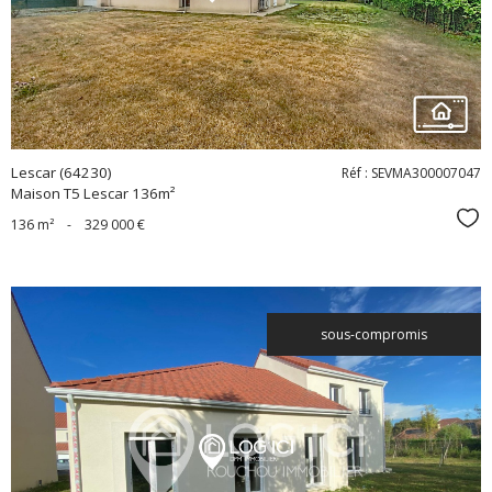
bien
Lescar (64230)
Réf : SEVMA300007047
Maison T5 Lescar 136m²
Sél
136 m²
-
329 000 €
sous-compromis
voir le
bien