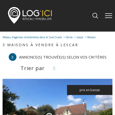
Réseau d'agences immobilières dans le Sud-Ouest
Vente
Lescar
Maison
3
MAISONS À VENDRE À LESCAR
3
ANNONCE(S) TROUVÉE(S) SELON VOS CRITÈRES
Trier par
prix en baisse
voir le