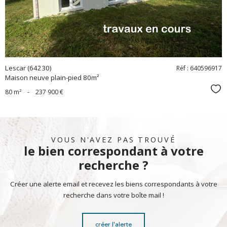
Lescar (64230)
Réf : 640596917
Maison neuve plain-pied 80m²
Sél
80 m²
-
237 900 €
VOUS N'AVEZ PAS TROUVÉ
le bien correspondant à votre
recherche ?
Créer une alerte email et recevez les biens correspondants à votre
recherche dans votre boîte mail !
créer l'alerte