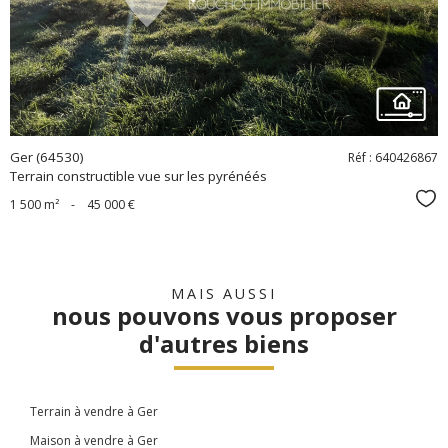
bien
Ger (64530)
Réf : 640426867
Terrain constructible vue sur les pyrénéés
Sél
1 500 m²
-
45 000 €
MAIS AUSSI
nous pouvons vous proposer
d'autres biens
Terrain à vendre à Ger
Maison à vendre à Ger