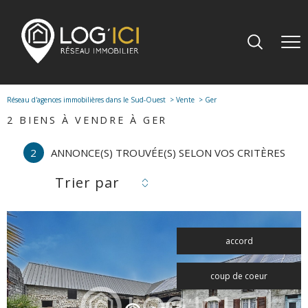
Réseau d'agences immobilières dans le Sud-Ouest
Vente
Ger
2
BIENS À VENDRE À GER
2
ANNONCE(S) TROUVÉE(S) SELON VOS CRITÈRES
Trier par
accord
coup de coeur
voir le