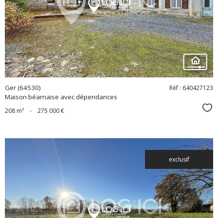
bien
Ger (64530)
Réf : 640427123
Maison béarnaise avec dépendances
Sél
208 m²
-
275 000 €
exclusif
voir le