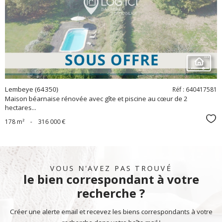
bien
Lembeye (64350)
Réf : 640417581
Maison béarnaise rénovée avec gîte et piscine au cœur de 2
hectares...
Sél
178 m²
-
316 000 €
VOUS N'AVEZ PAS TROUVÉ
le bien correspondant à votre
recherche ?
Créer une alerte email et recevez les biens correspondants à votre