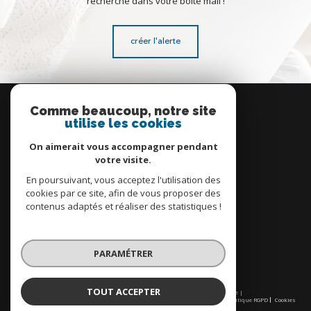
recherche dans votre boîte mail !
créer l'alerte
Se
connecter
Comme beaucoup, notre site
utilise les cookies
espace propriétaire
On aimerait vous accompagner pendant
votre visite.
En poursuivant, vous acceptez l'utilisation des
cookies par ce site, afin de vous proposer des
contenus adaptés et réaliser des statistiques !
Nous
adhérons
PARAMÉTRER
TOUT ACCEPTER
© 2026 | Tous droits réservés | Traduction powered by Google |
Nos honoraires
Plan du site
Mentions légales
Admin
Partenaires
Politique RGPD
Cookies