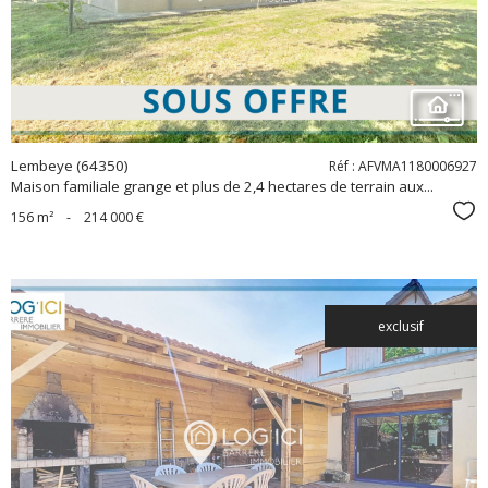
bien
Lembeye (64350)
Réf : AFVMA1180006927
Maison familiale grange et plus de 2,4 hectares de terrain aux...
Sél
156 m²
-
214 000 €
exclusif
voir le
bien