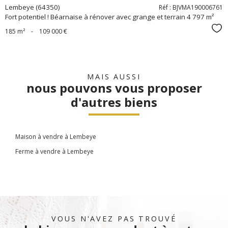
Lembeye (64350)
Réf : BJVMA190006761
Fort potentiel ! Béarnaise à rénover avec grange et terrain 4 797 m²
Sél
185 m²
-
109 000 €
MAIS AUSSI
nous pouvons vous proposer
d'autres biens
Maison à vendre à Lembeye
Ferme à vendre à Lembeye
VOUS N'AVEZ PAS TROUVÉ