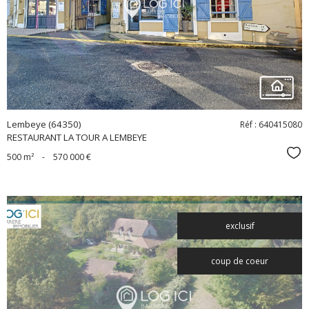
bien
Lembeye (64350)
Réf : 640415080
RESTAURANT LA TOUR A LEMBEYE
Sél
500 m²
-
570 000 €
exclusif
coup de coeur
voir le