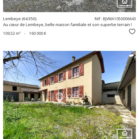
Lembeye (64350)
Réf : BJVMA1050006643
Au cœur de Lembeye, belle maison familiale et son superbe terrain !
Sél
109,52 m²
-
160 000 €
voir le
bien