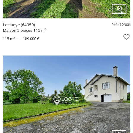
Lembeye (64350)
Réf : 12908
Maison 5 pièces 115 m²
Sél
115 m²
-
189 000 €
voir le
bien