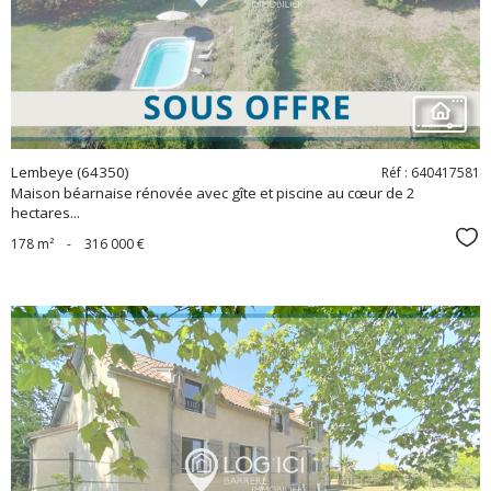
bien
Lembeye (64350)
Réf : 640417581
Maison béarnaise rénovée avec gîte et piscine au cœur de 2
hectares...
Sél
178 m²
-
316 000 €
voir le