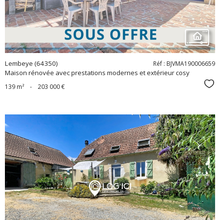
Lembeye (64350)
Réf : BJVMA190006659
Maison rénovée avec prestations modernes et extérieur cosy
Sél
139 m²
-
203 000 €
voir le
bien