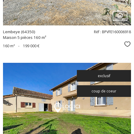
Lembeye (64350)
Réf : BPVFE160006918
Maison 5 pièces 160 m²
Sél
160 m²
-
199 000 €
exclusif
coup de coeur
voir le
bien