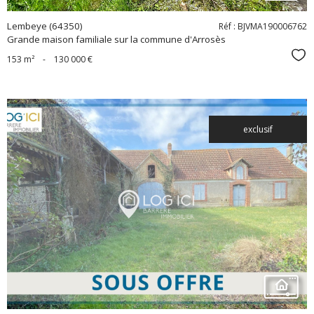
Lembeye (64350)
Réf : BJVMA190006762
Grande maison familiale sur la commune d'Arrosès
Sél
153 m²
-
130 000 €
exclusif
voir le
bien