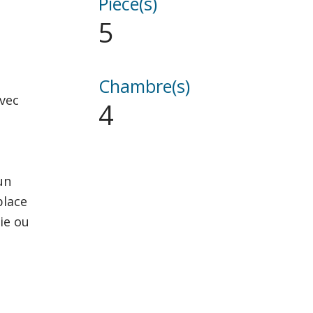
Pièce(s)
5
Chambre(s)
vec
4
un
place
ie ou