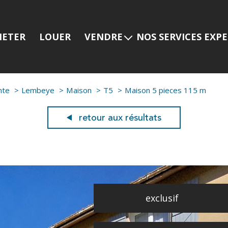
HETER
LOUER
VENDRE
NOS SERVICES EXP
Estimer mon bien
Programmes neuf
Nos services
Prestige
nte
Lembeye
Maison
T5
Maison 5 pieces 115 m
Nos dernières ventes
Viager
Gestion locative
retour aux résultats
exclusif