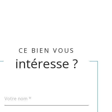
CE BIEN VOUS
intéresse ?
Nom
Fieldset
*
par
défaut