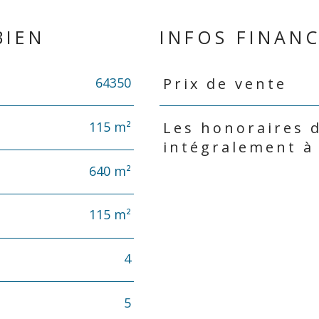
BIEN
INFOS FINANC
64350
Prix de vente
Caractéristiques
Valeurs
115 m²
Les honoraires 
intégralement à
640 m²
115 m²
4
5