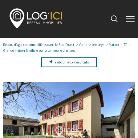
Réseau d'agences immobilières dans le Sud-Ouest
Vente
Lembeye
Maison
T7
Grande maison familiale sur la commune d arroses
retour aux résultats