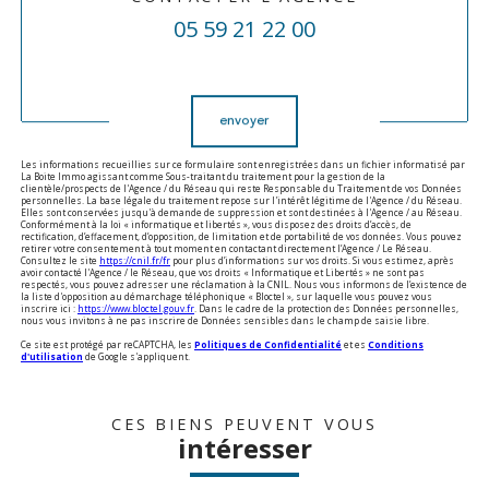
05 59 21 22 00
Validation
envoyer
Les informations recueillies sur ce formulaire sont enregistrées dans un fichier informatisé par
La Boite Immo agissant comme Sous-traitant du traitement pour la gestion de la
clientèle/prospects de l'Agence / du Réseau qui reste Responsable du Traitement de vos Données
personnelles. La base légale du traitement repose sur l'intérêt légitime de l'Agence / du Réseau.
Elles sont conservées jusqu'à demande de suppression et sont destinées à l'Agence / au Réseau.
Conformément à la loi « informatique et libertés », vous disposez des droits d’accès, de
rectification, d’effacement, d’opposition, de limitation et de portabilité de vos données. Vous pouvez
retirer votre consentement à tout moment en contactant directement l’Agence / Le Réseau.
Consultez le site
https://cnil.fr/fr
pour plus d’informations sur vos droits. Si vous estimez, après
avoir contacté l'Agence / le Réseau, que vos droits « Informatique et Libertés » ne sont pas
respectés, vous pouvez adresser une réclamation à la CNIL. Nous vous informons de l’existence de
la liste d'opposition au démarchage téléphonique « Bloctel », sur laquelle vous pouvez vous
inscrire ici :
https://www.bloctel.gouv.fr
. Dans le cadre de la protection des Données personnelles,
nous vous invitons à ne pas inscrire de Données sensibles dans le champ de saisie libre.
Ce site est protégé par reCAPTCHA, les
Politiques de Confidentialité
et es
Conditions
d'utilisation
de Google s'appliquent.
CES BIENS PEUVENT VOUS
intéresser