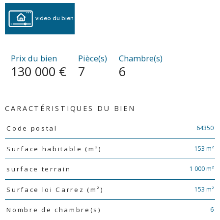
video du bien
Prix du bien
Pièce(s)
Chambre(s)
130 000 €
7
6
CARACTÉRISTIQUES DU BIEN
Caractéristiques
Valeurs
64350
Code postal
153 m²
Surface habitable (m²)
1 000 m²
surface terrain
153 m²
Surface loi Carrez (m²)
6
Nombre de chambre(s)