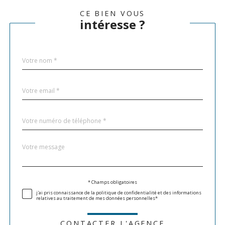
CE BIEN VOUS
intéresse ?
Nom
Fieldset
*
par
défaut
email
*
Téléphone
*
Message
Fieldset
*
par
défaut
Validation
* Champs obligatoires
j'ai pris connaissance de la politique de confidentialité et des informations
relatives au traitement de mes données personnelles*
CONTACTER L'AGENCE