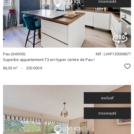
nouveauté
bien
Pau (64000)
Réf : LVAP130006877
Superbe appartement T3 en hyper centre de Pau !
Sél
86,93 m²
-
200 000 €
exclusif
nouveauté
voir le