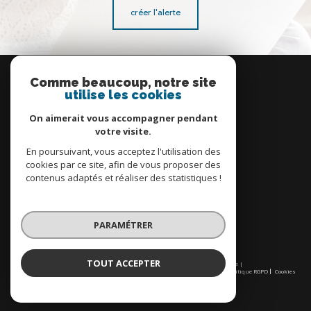
créer l'alerte
Se
connecter
Comme beaucoup, notre site
utilise les cookies
espace propriétaire
On aimerait vous accompagner pendant
votre visite.
En poursuivant, vous acceptez l'utilisation des
cookies par ce site, afin de vous proposer des
contenus adaptés et réaliser des statistiques !
Nous
adhérons
PARAMÉTRER
TOUT ACCEPTER
© 2026 | Tous droits réservés | Traduction powered by Google |
Nos honoraires
Plan du site
Mentions légales
Admin
Partenaires
Politique RGPD
Cookies