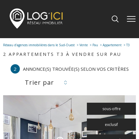
Réseau d'agences immobilières dans le Sud-Ouest
Vente
Pau
Appartement
T3
2
APPARTEMENTS T3 À VENDRE SUR PAU
2
ANNONCE(S) TROUVÉE(S) SELON VOS CRITÈRES
Trier par
sous-offre
exclusif
voir le