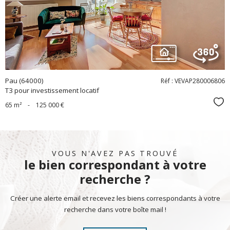
bien
Pau (64000)
Réf : VEVAP280006806
T3 pour investissement locatif
Sél
65 m²
-
125 000 €
VOUS N'AVEZ PAS TROUVÉ
le bien correspondant à votre
recherche ?
Créer une alerte email et recevez les biens correspondants à votre
recherche dans votre boîte mail !