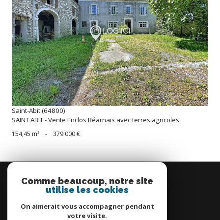
voir le bien
Saint-Abit (64800)
SAINT ABIT - Vente Enclos Béarnais avec terres agricoles
154,45 m²
-
379 000 €
Se
connecter
Comme beaucoup, notre site
utilise les cookies
espace propriétaire
On aimerait vous accompagner pendant
votre visite.