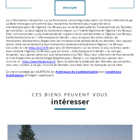
envoyer
Les informations recueillies sur ce formulaire sont enregistrées dans un fichier informatisé par
La Boite Immo agissant comme Sous-traitant du traitement pour la gestion de la
clientèle/prospects de l'Agence / du Réseau qui reste Responsable du Traitement de vos Données
personnelles. La base légale du traitement repose sur l'intérêt légitime de l'Agence / du Réseau.
Elles sont conservées jusqu'à demande de suppression et sont destinées à l'Agence / au Réseau.
Conformément à la loi « informatique et libertés », vous disposez des droits d’accès, de
rectification, d’effacement, d’opposition, de limitation et de portabilité de vos données. Vous pouvez
retirer votre consentement à tout moment en contactant directement l’Agence / Le Réseau.
Consultez le site
https://cnil.fr/fr
pour plus d’informations sur vos droits. Si vous estimez, après
avoir contacté l'Agence / le Réseau, que vos droits « Informatique et Libertés » ne sont pas
respectés, vous pouvez adresser une réclamation à la CNIL. Nous vous informons de l’existence de
la liste d'opposition au démarchage téléphonique « Bloctel », sur laquelle vous pouvez vous
inscrire ici :
https://www.bloctel.gouv.fr
. Dans le cadre de la protection des Données personnelles,
nous vous invitons à ne pas inscrire de Données sensibles dans le champ de saisie libre.
Ce site est protégé par reCAPTCHA, les
Politiques de Confidentialité
et es
Conditions
d'utilisation
de Google s'appliquent.
CES BIENS PEUVENT VOUS
intéresser