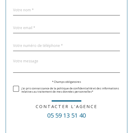
Nom
Fieldset
*
par
défaut
email
*
Téléphone
*
Message
Fieldset
*
par
défaut
Validation
* Champs obligatoires
j'ai pris connaissance de la politique de confidentialité et des informations
relatives au traitement de mes données personnelles*
CONTACTER L'AGENCE
05 59 13 51 40
Validation