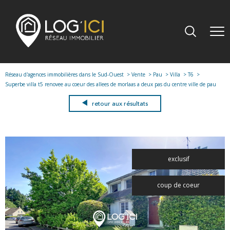
Réseau d'agences immobilières dans le Sud-Ouest
Vente
Pau
Villa
T6
Superbe villa t5 renovee au coeur des allees de morlaas a deux pas du centre ville de pau
retour aux résultats
exclusif
coup de coeur