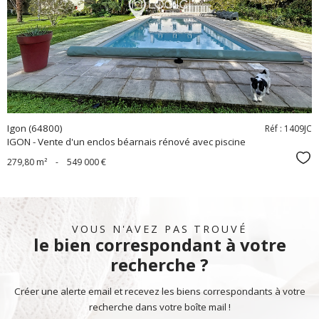
bien
Igon (64800)
Réf : 1409JC
IGON - Vente d'un enclos béarnais rénové avec piscine
Sél
279,80 m²
-
549 000 €
VOUS N'AVEZ PAS TROUVÉ
le bien correspondant à votre
recherche ?
Créer une alerte email et recevez les biens correspondants à votre
recherche dans votre boîte mail !