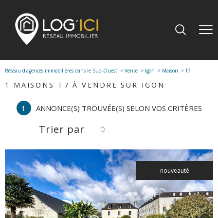
Réseau d'agences immobilières dans le Sud-Ouest
Vente
Igon
Maison
T7
1
MAISONS T7 À VENDRE SUR IGON
1
ANNONCE(S) TROUVÉE(S) SELON VOS CRITÈRES
Trier par
nouveauté
voir le