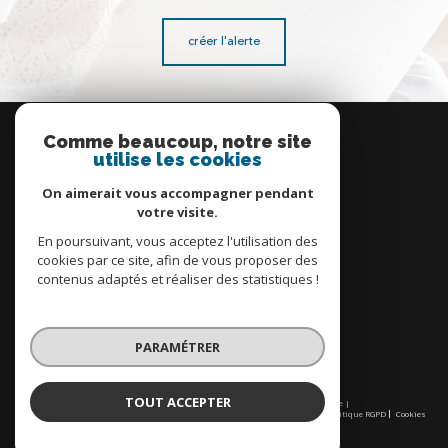
créer l'alerte
Se
connecter
Comme beaucoup, notre site
utilise les cookies
espace propriétaire
On aimerait vous accompagner pendant
votre visite.
En poursuivant, vous acceptez l'utilisation des
cookies par ce site, afin de vous proposer des
contenus adaptés et réaliser des statistiques !
Nous
adhérons
PARAMÉTRER
TOUT ACCEPTER
© 2026 | Tous droits réservés | Traduction powered by Google |
Nos honoraires
Plan du site
Mentions légales
Admin
Partenaires
Politique RGPD
Cookies