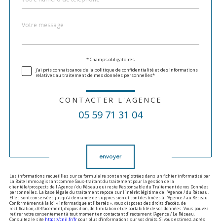
Message
Fieldset
*
par
défaut
Validation
* Champs obligatoires
j'ai pris connaissance de la politique de confidentialité et des informations
relatives au traitement de mes données personnelles*
CONTACTER L'AGENCE
05 59 71 31 04
Validation
envoyer
Les informations recueillies sur ce formulaire sont enregistrées dans un fichier informatisé par
La Boite Immo agissant comme Sous-traitant du traitement pour la gestion de la
clientèle/prospects de l'Agence / du Réseau qui reste Responsable du Traitement de vos Données
personnelles. La base légale du traitement repose sur l'intérêt légitime de l'Agence / du Réseau.
Elles sont conservées jusqu'à demande de suppression et sont destinées à l'Agence / au Réseau.
Conformément à la loi « informatique et libertés », vous disposez des droits d’accès, de
rectification, d’effacement, d’opposition, de limitation et de portabilité de vos données. Vous pouvez
retirer votre consentement à tout moment en contactant directement l’Agence / Le Réseau.
Consultez le site
https://cnil.fr/fr
pour plus d’informations sur vos droits. Si vous estimez, après