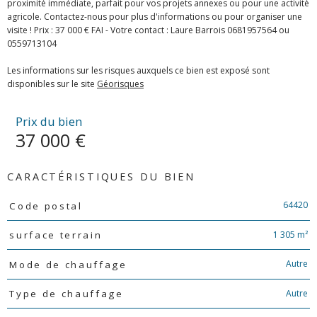
proximité immédiate, parfait pour vos projets annexes ou pour une activité
agricole. Contactez-nous pour plus d'informations ou pour organiser une
visite ! Prix : 37 000 € FAI - Votre contact : Laure Barrois 0681957564 ou
0559713104
Les informations sur les risques auxquels ce bien est exposé sont
disponibles sur le site
Géorisques
Prix du bien
37 000 €
CARACTÉRISTIQUES DU BIEN
Caractéristiques
Valeurs
64420
Code postal
1 305 m²
surface terrain
Autre
Mode de chauffage
Autre
Type de chauffage