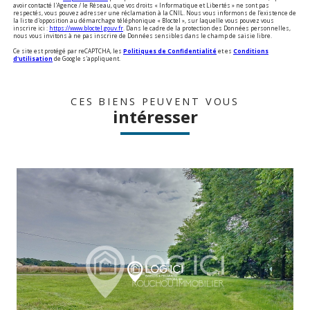
avoir contacté l'Agence / le Réseau, que vos droits « Informatique et Libertés » ne sont pas
respectés, vous pouvez adresser une réclamation à la CNIL. Nous vous informons de l’existence de
la liste d'opposition au démarchage téléphonique « Bloctel », sur laquelle vous pouvez vous
inscrire ici :
https://www.bloctel.gouv.fr
. Dans le cadre de la protection des Données personnelles,
nous vous invitons à ne pas inscrire de Données sensibles dans le champ de saisie libre.
Ce site est protégé par reCAPTCHA, les
Politiques de Confidentialité
et es
Conditions
d'utilisation
de Google s'appliquent.
CES BIENS PEUVENT VOUS
intéresser
voir le bien