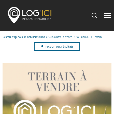
Réseau d'agences immobilières dans le Sud-Ouest
Vente
Soumoulou
Terrain
retour aux résultats