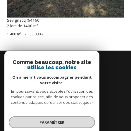
Sévignacq (64160)
2 lots de 1400 m²
1 400 m²
-
33 000 €
Se
connecter
Comme beaucoup, notre site
utilise les cookies
espace propriétaire
On aimerait vous accompagner pendant
votre visite.
En poursuivant, vous acceptez l'utilisation des
cookies par ce site, afin de vous proposer des
contenus adaptés et réaliser des statistiques !
Nous
adhérons
PARAMÉTRER