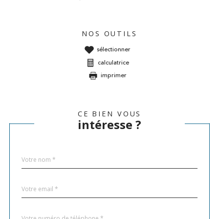
NOS OUTILS
sélectionner
calculatrice
imprimer
CE BIEN VOUS
intéresse ?
Nom
Fieldset
*
par
défaut
email
*
Téléphone
*