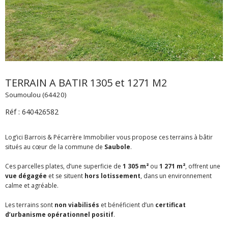
TERRAIN A BATIR 1305 et 1271 M2
Soumoulou (64420)
Réf : 640426582
Log’ici Barrois & Pécarrère Immobilier vous propose ces terrains à bâtir
situés au cœur de la commune de
Saubole
.
Ces parcelles plates, d’une superficie de
1 305 m²
ou
1 271 m²
, offrent une
vue dégagée
et se situent
hors lotissement
, dans un environnement
calme et agréable.
Les terrains sont
non viabilisés
et bénéficient d’un
certificat
d’urbanisme opérationnel positif
.