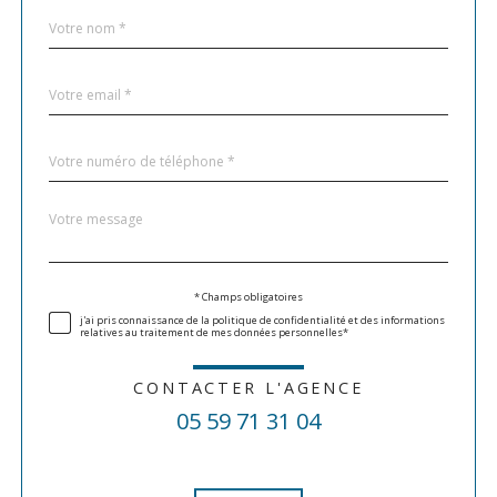
Nom
Fieldset
*
par
défaut
email
*
Téléphone
*
Message
Fieldset
*
par
défaut
Validation
* Champs obligatoires
j'ai pris connaissance de la politique de confidentialité et des informations
relatives au traitement de mes données personnelles*
CONTACTER L'AGENCE
05 59 71 31 04
Validation