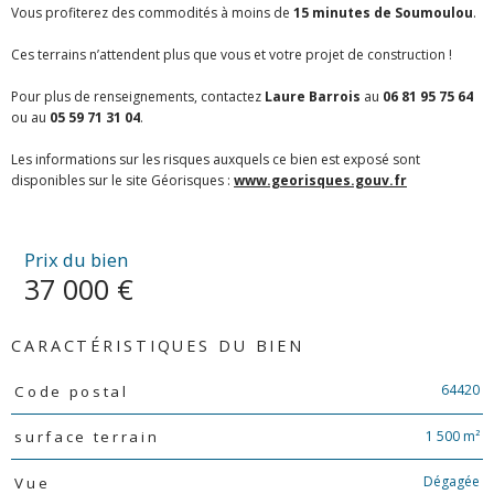
Vous profiterez des commodités à moins de
15 minutes de Soumoulou
.
Ces terrains n’attendent plus que vous et votre projet de construction !
Pour plus de renseignements, contactez
Laure Barrois
au
06 81 95 75 64
ou au
05 59 71 31 04
.
Les informations sur les risques auxquels ce bien est exposé sont
disponibles sur le site Géorisques :
www.georisques.gouv.fr
Prix du bien
37 000 €
CARACTÉRISTIQUES DU BIEN
Caractéristiques
Valeurs
64420
Code postal
1 500 m²
surface terrain
Dégagée
Vue