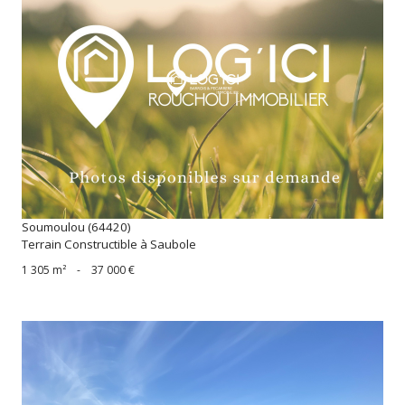
voir le bien
Soumoulou (64420)
Terrain Constructible à Saubole
1 305 m²
-
37 000 €