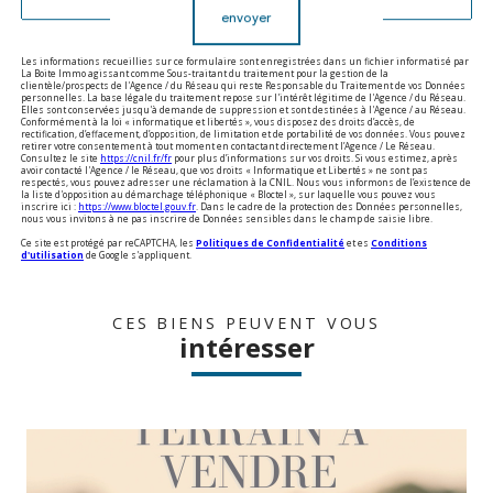
envoyer
Les informations recueillies sur ce formulaire sont enregistrées dans un fichier informatisé par
La Boite Immo agissant comme Sous-traitant du traitement pour la gestion de la
clientèle/prospects de l'Agence / du Réseau qui reste Responsable du Traitement de vos Données
personnelles. La base légale du traitement repose sur l'intérêt légitime de l'Agence / du Réseau.
Elles sont conservées jusqu'à demande de suppression et sont destinées à l'Agence / au Réseau.
Conformément à la loi « informatique et libertés », vous disposez des droits d’accès, de
rectification, d’effacement, d’opposition, de limitation et de portabilité de vos données. Vous pouvez
retirer votre consentement à tout moment en contactant directement l’Agence / Le Réseau.
Consultez le site
https://cnil.fr/fr
pour plus d’informations sur vos droits. Si vous estimez, après
avoir contacté l'Agence / le Réseau, que vos droits « Informatique et Libertés » ne sont pas
respectés, vous pouvez adresser une réclamation à la CNIL. Nous vous informons de l’existence de
la liste d'opposition au démarchage téléphonique « Bloctel », sur laquelle vous pouvez vous
inscrire ici :
https://www.bloctel.gouv.fr
. Dans le cadre de la protection des Données personnelles,
nous vous invitons à ne pas inscrire de Données sensibles dans le champ de saisie libre.
Ce site est protégé par reCAPTCHA, les
Politiques de Confidentialité
et es
Conditions
d'utilisation
de Google s'appliquent.
CES BIENS PEUVENT VOUS
intéresser