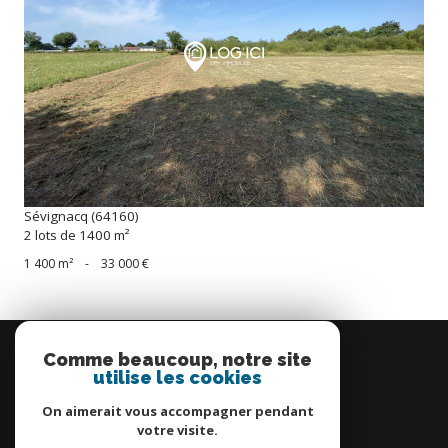
voir le bien
Sévignacq (64160)
2 lots de 1400 m²
1 400 m²
-
33 000 €
Se
connecter
Comme beaucoup, notre site
utilise les cookies
espace propriétaire
On aimerait vous accompagner pendant
votre visite.