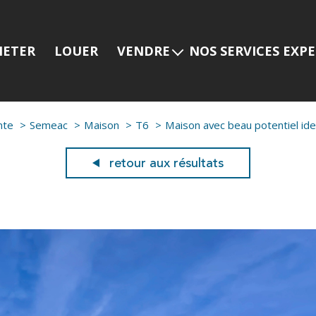
HETER
LOUER
VENDRE
NOS SERVICES EXP
Estimer mon bien
Programmes neuf
Nos services
Prestige
nte
Semeac
Maison
T6
Maison avec beau potentiel idea
Nos dernières ventes
Viager
Gestion locative
retour aux résultats