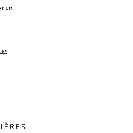
er un
ues
IÈRES