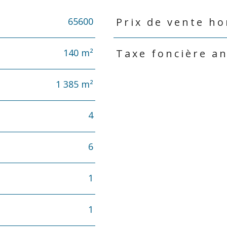
65600
Prix de vente ho
Caractéristiques
Valeurs
140 m²
Taxe foncière a
1 385 m²
4
6
1
1