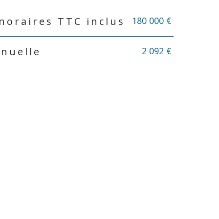
180 000 €
noraires TTC inclus
2 092 €
nnuelle