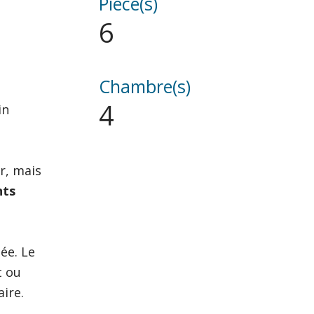
Pièce(s)
6
Chambre(s)
4
in
r, mais
nts
ée. Le
t ou
ire.