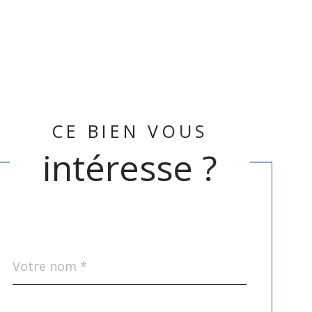
CE BIEN VOUS
intéresse ?
Nom
Fieldset
*
par
défaut