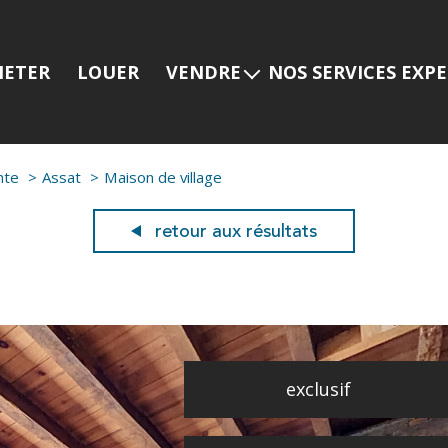
HETER
LOUER
VENDRE
NOS SERVICES EXP
Estimer mon bien
Programmes neuf
Nos services
Prestige
nte
Assat
Maison de village
Nos dernières ventes
Viager
Gestion locative
retour aux résultats
exclusif