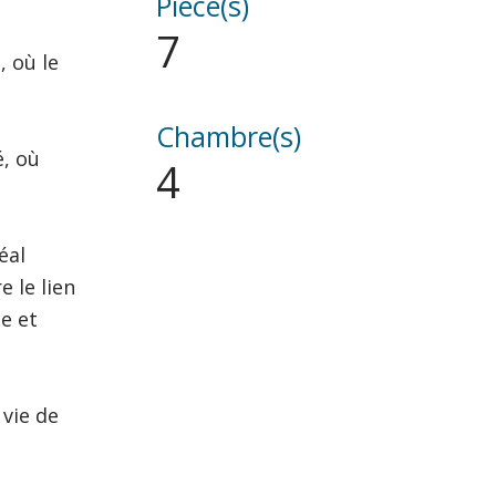
Pièce(s)
7
, où le
Chambre(s)
é, où
4
éal
e le lien
le et
vie de