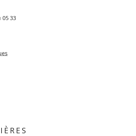
u 05 33
ues
IÈRES