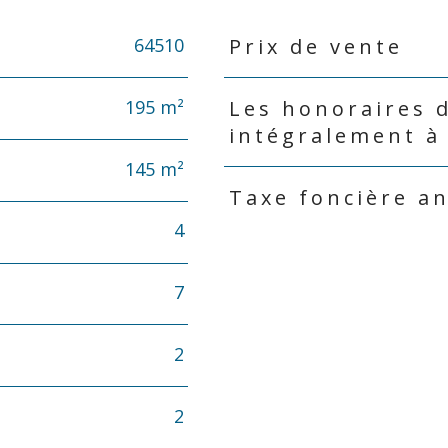
64510
Prix de vente
Caractéristiques
Valeurs
195 m²
Les honoraires 
intégralement à
145 m²
Taxe foncière a
4
7
2
2