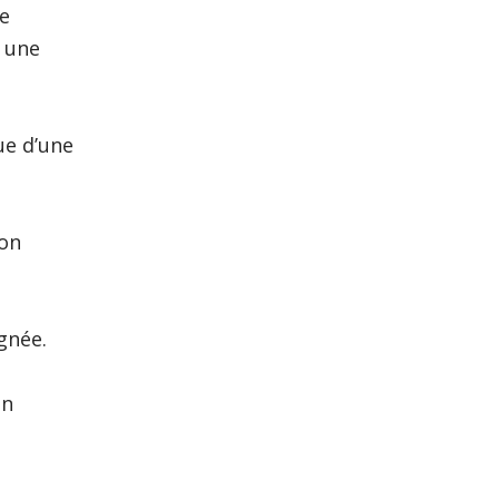
de
à une
ue d’une
ion
gnée.
un