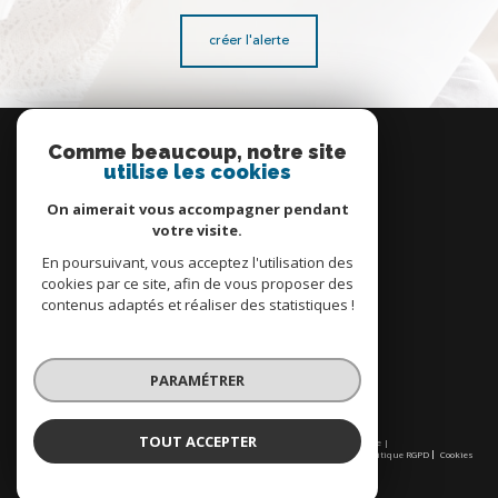
créer l'alerte
Se
connecter
Comme beaucoup, notre site
utilise les cookies
espace propriétaire
On aimerait vous accompagner pendant
votre visite.
En poursuivant, vous acceptez l'utilisation des
cookies par ce site, afin de vous proposer des
contenus adaptés et réaliser des statistiques !
Nous
adhérons
PARAMÉTRER
TOUT ACCEPTER
© 2026 | Tous droits réservés | Traduction powered by Google |
Nos honoraires
Plan du site
Mentions légales
Admin
Partenaires
Politique RGPD
Cookies