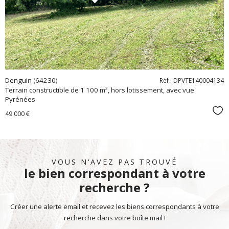
bien
Denguin (64230)
Réf : DPVTE140004134
Terrain constructible de 1 100 m², hors lotissement, avec vue
Pyrénées
Sél
49 000 €
VOUS N'AVEZ PAS TROUVÉ
le bien correspondant à votre
recherche ?
Créer une alerte email et recevez les biens correspondants à votre
recherche dans votre boîte mail !