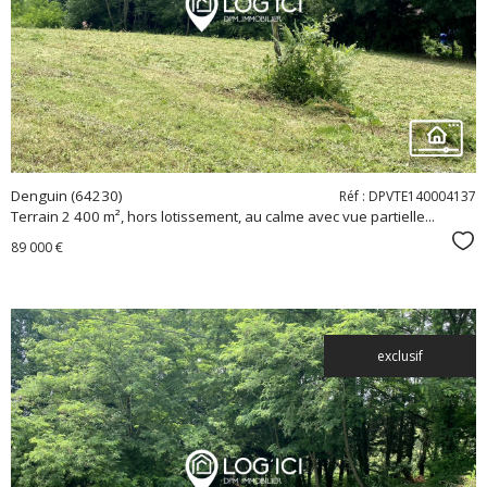
bien
Denguin (64230)
Réf : DPVTE140004137
Terrain 2 400 m², hors lotissement, au calme avec vue partielle...
Sél
89 000 €
exclusif
voir le