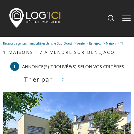
Réseau d'agences immobilières dans le Sud-Ouest
Vente
Benejacq
Maison
T7
1
MAISONS T7 À VENDRE SUR BENEJACQ
1
ANNONCE(S) TROUVÉE(S) SELON VOS CRITÈRES
Trier par
voir le