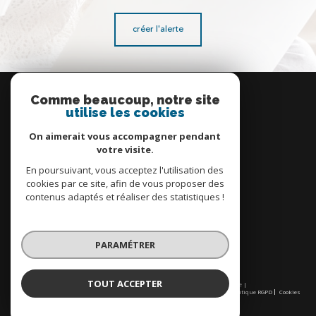
créer l'alerte
Se
connecter
Comme beaucoup, notre site
utilise les cookies
espace propriétaire
On aimerait vous accompagner pendant
votre visite.
En poursuivant, vous acceptez l'utilisation des
cookies par ce site, afin de vous proposer des
contenus adaptés et réaliser des statistiques !
Nous
adhérons
PARAMÉTRER
TOUT ACCEPTER
© 2026 | Tous droits réservés | Traduction powered by Google |
Nos honoraires
Plan du site
Mentions légales
Admin
Partenaires
Politique RGPD
Cookies