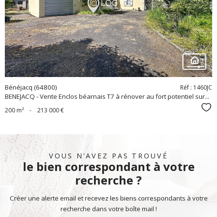
bien
Bénéjacq (64800)
Réf : 1460JC
BENEJACQ - Vente Enclos béarnais T7 à rénover au fort potentiel sur...
Sél
200 m²
-
213 000 €
VOUS N'AVEZ PAS TROUVÉ
le bien correspondant à votre
recherche ?
Créer une alerte email et recevez les biens correspondants à votre
recherche dans votre boîte mail !