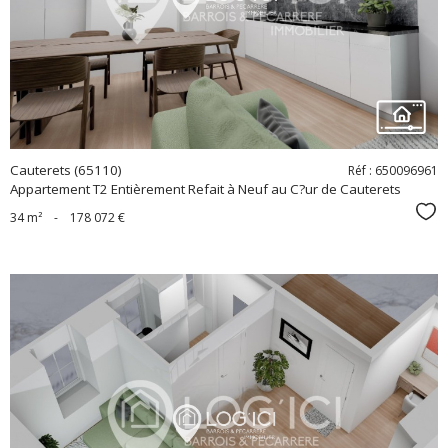
bien
Cauterets (65110)
Réf : 650096961
Appartement T2 Entièrement Refait à Neuf au C?ur de Cauterets
Sél
34 m²
-
178 072 €
voir le
bien