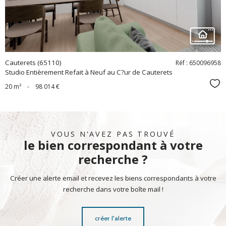
Cauterets (65110)
Réf : 650096958
Studio Entièrement Refait à Neuf au C?ur de Cauterets
Sél
20 m²
-
98 014 €
VOUS N'AVEZ PAS TROUVÉ
le bien correspondant à votre
recherche ?
Créer une alerte email et recevez les biens correspondants à votre
recherche dans votre boîte mail !
créer l'alerte