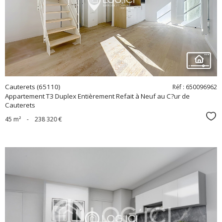
bien
Cauterets (65110)
Réf : 650096962
Appartement T3 Duplex Entièrement Refait à Neuf au C?ur de
Cauterets
Sél
45 m²
-
238 320 €
voir le