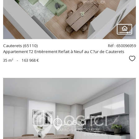
Cauterets (65110)
Réf : 650096959
Appartement T2 Entièrement Refait à Neuf au C?ur de Cauterets
Sél
35 m²
-
163 968 €
voir le
bien