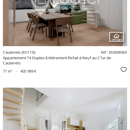
bien
Cauterets (65110)
Réf : 650096963
Appartement T4 Duplex Entièrement Refait à Neuf au C?ur de
Cauterets
Sél
77 m²
-
405 989 €
voir le