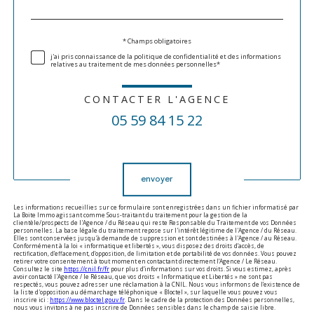
par
défaut
Validation
* Champs obligatoires
j'ai pris connaissance de la politique de confidentialité et des informations
relatives au traitement de mes données personnelles*
CONTACTER L'AGENCE
05 59 84 15 22
Validation
envoyer
Les informations recueillies sur ce formulaire sont enregistrées dans un fichier informatisé par
La Boite Immo agissant comme Sous-traitant du traitement pour la gestion de la
clientèle/prospects de l'Agence / du Réseau qui reste Responsable du Traitement de vos Données
personnelles. La base légale du traitement repose sur l'intérêt légitime de l'Agence / du Réseau.
Elles sont conservées jusqu'à demande de suppression et sont destinées à l'Agence / au Réseau.
Conformément à la loi « informatique et libertés », vous disposez des droits d’accès, de
rectification, d’effacement, d’opposition, de limitation et de portabilité de vos données. Vous pouvez
retirer votre consentement à tout moment en contactant directement l’Agence / Le Réseau.
Consultez le site
https://cnil.fr/fr
pour plus d’informations sur vos droits. Si vous estimez, après
avoir contacté l'Agence / le Réseau, que vos droits « Informatique et Libertés » ne sont pas
respectés, vous pouvez adresser une réclamation à la CNIL. Nous vous informons de l’existence de
la liste d'opposition au démarchage téléphonique « Bloctel », sur laquelle vous pouvez vous
inscrire ici :
https://www.bloctel.gouv.fr
. Dans le cadre de la protection des Données personnelles,
nous vous invitons à ne pas inscrire de Données sensibles dans le champ de saisie libre.