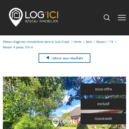
Réseau d'agences immobilières dans le Sud-Ouest
Vente
Astis
Maison
T4
Maison 4 pieces 104 m
retour aux résultats
sous-offre
exclusif
nouveauté