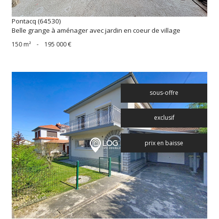
Pontacq (64530)
Belle grange à aménager avec jardin en coeur de village
150 m²
-
195 000 €
sous-offre
exclusif
prix en baisse
voir le bien