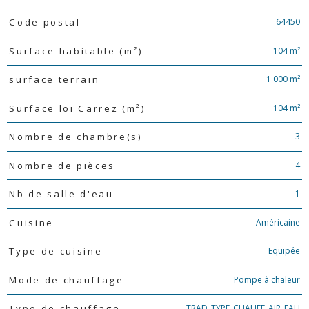
Caractéristiques
Valeurs
64450
Code postal
104 m²
Surface habitable (m²)
1 000 m²
surface terrain
104 m²
Surface loi Carrez (m²)
3
Nombre de chambre(s)
4
Nombre de pièces
1
Nb de salle d'eau
Américaine
Cuisine
Equipée
Type de cuisine
Pompe à chaleur
Mode de chauffage
TRAD_TYPE_CHAUFF_AIR_EAU
Type de chauffage