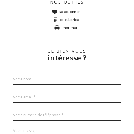
NOS OUTILS
sélectionner
calculatrice
imprimer
CE BIEN VOUS
intéresse ?
Nom
Fieldset
*
par
défaut
email
*
Téléphone
*
Message
Fieldset
*