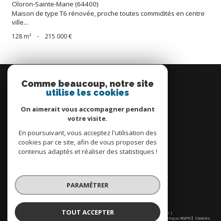
Oloron-Sainte-Marie (64400)
Maison de type T6 rénovée, proche toutes commidités en centre
ville...
128 m²
-
215 000 €
Se
connecter
Comme beaucoup, notre site
utilise les cookies
espace propriétaire
On aimerait vous accompagner pendant
votre visite.
En poursuivant, vous acceptez l'utilisation des
cookies par ce site, afin de vous proposer des
contenus adaptés et réaliser des statistiques !
Nous
adhérons
PARAMÉTRER
TOUT ACCEPTER
© 2026 | Tous droits réservés | Traduction powered by Google |
Nos honoraires
Plan du site
Mentions légales
Admin
Partenaires
Politique RGPD
Cookies