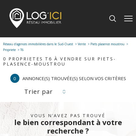
Réseau d'agences immobilières dans le Sud-Ouest
Vente
Piets plasence moustrou
Propriete
T6
0
PROPRIETES T6 À VENDRE SUR PIETS-
PLASENCE-MOUSTROU
0
ANNONCE(S) TROUVÉE(S) SELON VOS CRITÈRES
Trier par
VOUS N'AVEZ PAS TROUVÉ
le bien correspondant à votre
recherche ?