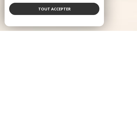
TOUT ACCEPTER
Log'Ici Immobilier
Un réseau immobilier local, familial et expert
dans le Sud-Ouest
Fondée en 2008 par Francis et Jérémy ROUCHOU, père et fils passionnés
par l'immobilier, notre agence est née d'une volonté simple :
accompagner les habitants de nos territoires avec proximité,
transparence et professionnalisme. D'abord ancrés dans le Béarn, nous
avons progressivement étendu notre présence à la Bigorre, et constituons
aujourd'hui un réseau d'une dizaine d'agences réparties sur ces 2
territoires. Forts de cette installation locale, nous proposons un
accompagnement complet (vente, achat, location et tous les services qui y
sont rattachés) porté par un esprit familial et une connaissance terrain
solide.