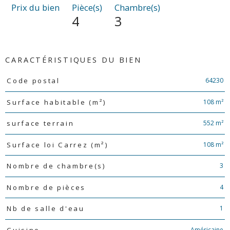
Prix du bien
Pièce(s)
Chambre(s)
4
3
CARACTÉRISTIQUES DU BIEN
Caractéristiques
Valeurs
64230
Code postal
108 m²
Surface habitable (m²)
552 m²
surface terrain
108 m²
Surface loi Carrez (m²)
3
Nombre de chambre(s)
4
Nombre de pièces
1
Nb de salle d'eau
Américaine
Cuisine