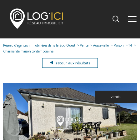
Réseau d'agences immobilières dans le Sud-Ouest
Vente
Aussevielle
Maison
T4
Charmante maison contemporaine
retour aux résultats
vendu