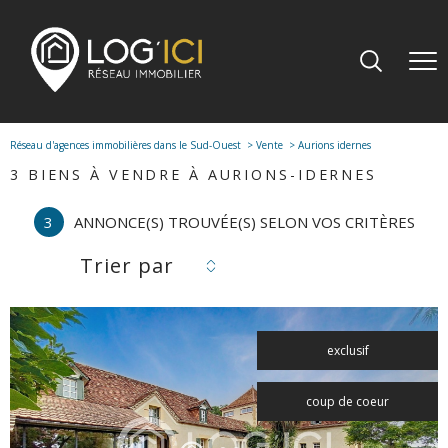
Réseau d'agences immobilières dans le Sud-Ouest
Vente
Aurions idernes
3
BIENS À VENDRE À AURIONS-IDERNES
3
ANNONCE(S) TROUVÉE(S) SELON VOS CRITÈRES
Trier par
exclusif
coup de coeur
voir le