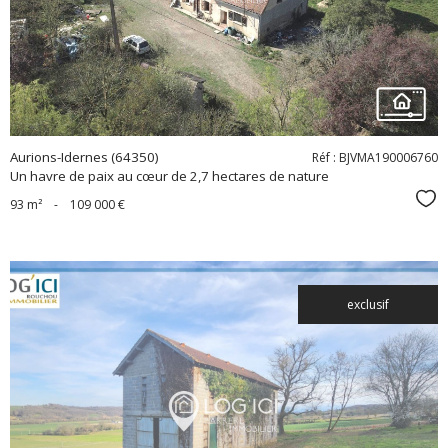
bien
Aurions-Idernes (64350)
Réf : BJVMA190006760
Un havre de paix au cœur de 2,7 hectares de nature
Sél
93 m²
-
109 000 €
exclusif
voir le
bien