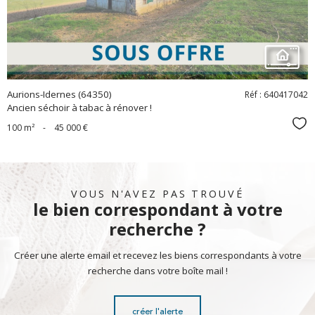
Aurions-Idernes (64350)
Réf : 640417042
Ancien séchoir à tabac à rénover !
Sél
100 m²
-
45 000 €
VOUS N'AVEZ PAS TROUVÉ
le bien correspondant à votre
recherche ?
Créer une alerte email et recevez les biens correspondants à votre
recherche dans votre boîte mail !
créer l'alerte