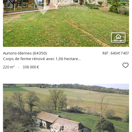
bien
Aurions-Idernes (64350)
Réf : 640417407
Corps de ferme rénové avec 1,06 hectare...
Sél
220 m²
-
338 000 €
voir le