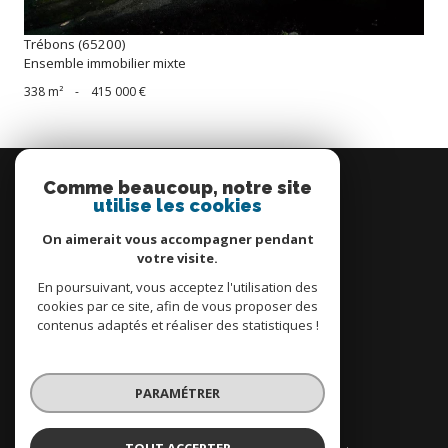
Trébons (65200)
Ensemble immobilier mixte
338 m²
-
415 000 €
Se
connecter
Comme beaucoup, notre site
utilise les cookies
espace propriétaire
On aimerait vous accompagner pendant
votre visite.
En poursuivant, vous acceptez l'utilisation des
cookies par ce site, afin de vous proposer des
contenus adaptés et réaliser des statistiques !
Nous
adhérons
PARAMÉTRER
TOUT ACCEPTER