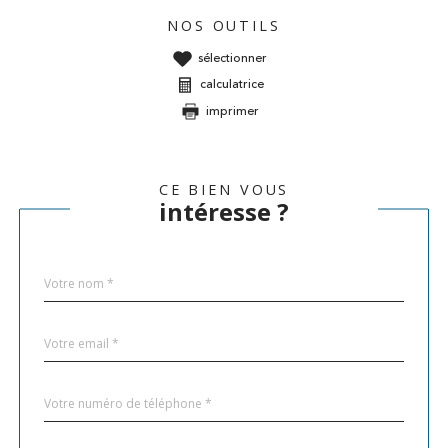
NOS OUTILS
sélectionner
calculatrice
imprimer
CE BIEN VOUS
intéresse ?
Nom
Fieldset
*
par
défaut
email
*
Téléphone
*