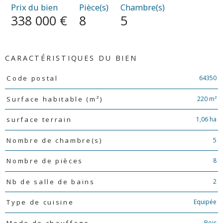
Prix du bien
Pièce(s)
Chambre(s)
338 000 €
8
5
CARACTÉRISTIQUES DU BIEN
Caractéristiques
Valeurs
64350
Code postal
220 m²
Surface habitable (m²)
1,06 ha
surface terrain
5
Nombre de chambre(s)
8
Nombre de pièces
2
Nb de salle de bains
Equipée
Type de cuisine
Bois
Mode de chauffage