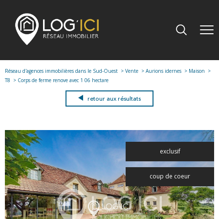
Réseau d'agences immobilières dans le Sud-Ouest
Vente
Aurions idernes
Maison
T8
Corps de ferme renove avec 1 06 hectare
retour aux résultats
exclusif
coup de coeur