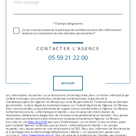
Message
Fieldset
*
par
défaut
Validation
* Champs obligatoires
j'ai pris connaissance de la politique de confidentialité et des informations
relatives au traitement de mes données personnelles*
CONTACTER L'AGENCE
05 59 21 22 00
Validation
envoyer
Les informations recueillies sur ce formulaire sont enregistrées dans un fichier informatisé par
La Boite Immo agissant comme Sous-traitant du traitement pour la gestion de la
clientèle/prospects de l'Agence / du Réseau qui reste Responsable du Traitement de vos Données
personnelles. La base légale du traitement repose sur l'intérêt légitime de l'Agence / du Réseau.
Elles sont conservées jusqu'à demande de suppression et sont destinées à l'Agence / au Réseau.
Conformément à la loi « informatique et libertés », vous disposez des droits d’accès, de
rectification, d’effacement, d’opposition, de limitation et de portabilité de vos données. Vous pouvez
retirer votre consentement à tout moment en contactant directement l’Agence / Le Réseau.
Consultez le site
https://cnil.fr/fr
pour plus d’informations sur vos droits. Si vous estimez, après
avoir contacté l'Agence / le Réseau, que vos droits « Informatique et Libertés » ne sont pas
respectés, vous pouvez adresser une réclamation à la CNIL. Nous vous informons de l’existence de
la liste d'opposition au démarchage téléphonique « Bloctel », sur laquelle vous pouvez vous
inscrire ici :
https://www.bloctel.gouv.fr
. Dans le cadre de la protection des Données personnelles,