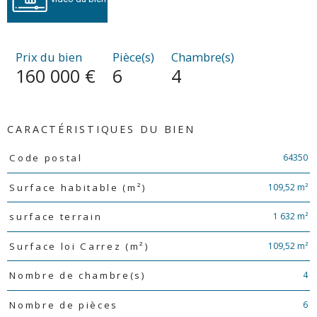
Prix du bien
Pièce(s)
Chambre(s)
160 000 €
6
4
CARACTÉRISTIQUES DU BIEN
Caractéristiques
Valeurs
64350
Code postal
109,52 m²
Surface habitable (m²)
1 632 m²
surface terrain
109,52 m²
Surface loi Carrez (m²)
4
Nombre de chambre(s)
6
Nombre de pièces