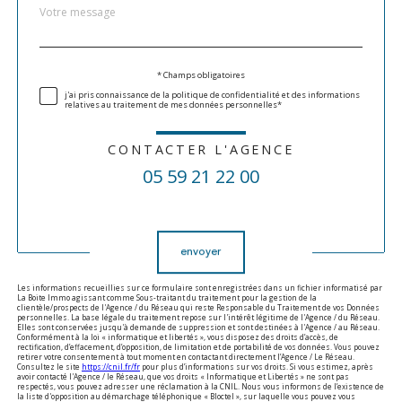
Message
Fieldset
*
par
défaut
Validation
* Champs obligatoires
j'ai pris connaissance de la politique de confidentialité et des informations
relatives au traitement de mes données personnelles*
CONTACTER L'AGENCE
05 59 21 22 00
Validation
envoyer
Les informations recueillies sur ce formulaire sont enregistrées dans un fichier informatisé par
La Boite Immo agissant comme Sous-traitant du traitement pour la gestion de la
clientèle/prospects de l'Agence / du Réseau qui reste Responsable du Traitement de vos Données
personnelles. La base légale du traitement repose sur l'intérêt légitime de l'Agence / du Réseau.
Elles sont conservées jusqu'à demande de suppression et sont destinées à l'Agence / au Réseau.
Conformément à la loi « informatique et libertés », vous disposez des droits d’accès, de
rectification, d’effacement, d’opposition, de limitation et de portabilité de vos données. Vous pouvez
retirer votre consentement à tout moment en contactant directement l’Agence / Le Réseau.
Consultez le site
https://cnil.fr/fr
pour plus d’informations sur vos droits. Si vous estimez, après
avoir contacté l'Agence / le Réseau, que vos droits « Informatique et Libertés » ne sont pas
respectés, vous pouvez adresser une réclamation à la CNIL. Nous vous informons de l’existence de
la liste d'opposition au démarchage téléphonique « Bloctel », sur laquelle vous pouvez vous