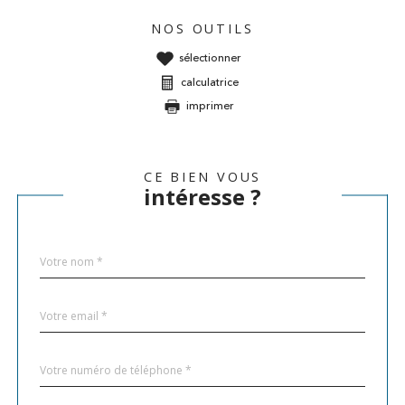
NOS OUTILS
sélectionner
calculatrice
imprimer
CE BIEN VOUS
intéresse ?
Nom
Fieldset
*
par
défaut
email
*
Téléphone
*