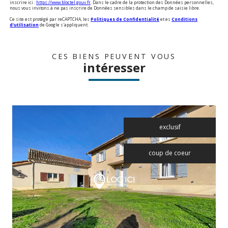
inscrire ici :
https://www.bloctel.gouv.fr
. Dans le cadre de la protection des Données personnelles,
nous vous invitons à ne pas inscrire de Données sensibles dans le champ de saisie libre.
Ce site est protégé par reCAPTCHA, les
Politiques de Confidentialité
et es
Conditions
d'utilisation
de Google s'appliquent.
CES BIENS PEUVENT VOUS
intéresser
exclusif
coup de coeur
voir le bien