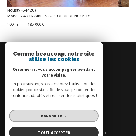
Nousty (64420)
MAISON 4 CHAMBRES AU COEUR DE NOUSTY
100 m²
-
185 000 €
Se
connecter
Comme beaucoup, notre site
utilise les cookies
espace propriétaire
On aimerait vous accompagner pendant
votre visite.
En poursuivant, vous acceptez l'utilisation des
cookies par ce site, afin de vous proposer des
contenus adaptés et réaliser des statistiques !
Nous
adhérons
PARAMÉTRER
TOUT ACCEPTER
© 2026 | Tous droits réservés | Traduction powered by Google |