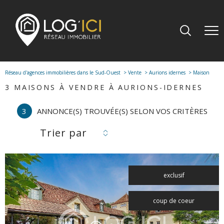
Réseau d'agences immobilières dans le Sud-Ouest
Vente
Aurions idernes
Maison
3
MAISONS À VENDRE À AURIONS-IDERNES
3
ANNONCE(S) TROUVÉE(S) SELON VOS CRITÈRES
Trier par
exclusif
coup de coeur
voir le