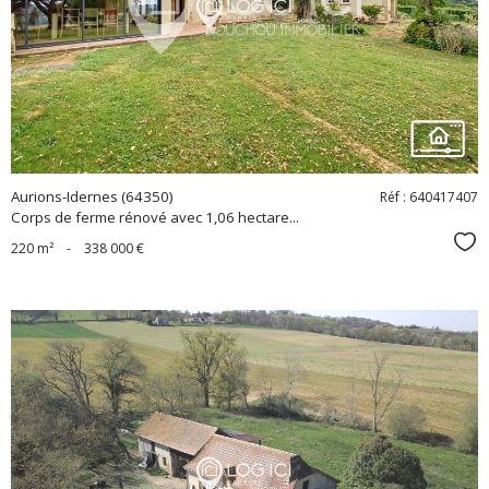
bien
Aurions-Idernes (64350)
Réf : 640417407
Corps de ferme rénové avec 1,06 hectare...
Sél
220 m²
-
338 000 €
voir le