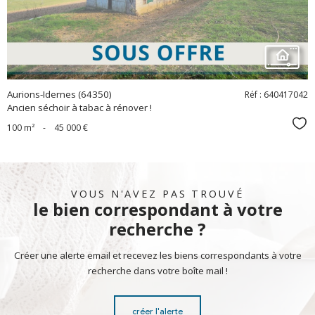
Aurions-Idernes (64350)
Réf : 640417042
Ancien séchoir à tabac à rénover !
Sél
100 m²
-
45 000 €
VOUS N'AVEZ PAS TROUVÉ
le bien correspondant à votre
recherche ?
Créer une alerte email et recevez les biens correspondants à votre
recherche dans votre boîte mail !
créer l'alerte