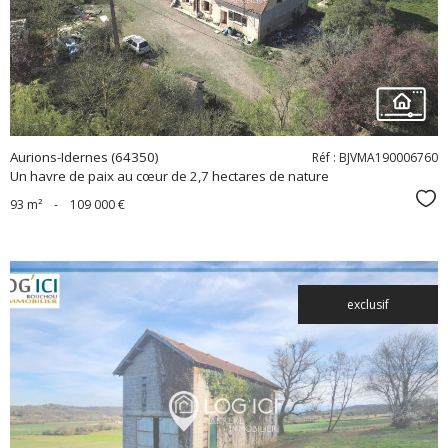
bien
Aurions-Idernes (64350)
Réf : BJVMA190006760
Un havre de paix au cœur de 2,7 hectares de nature
Sél
93 m²
-
109 000 €
exclusif
voir le
bien