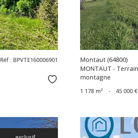
Montaut (64800)
Réf : BPVTE160006901
MONTAUT - Terrain n
montagne
Sélectionner
1 178 m²
-
45 000 €
exclusif