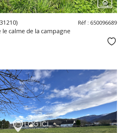
(31210)
Réf : 650096689
e le calme de la campagne
Sélecti
voir le