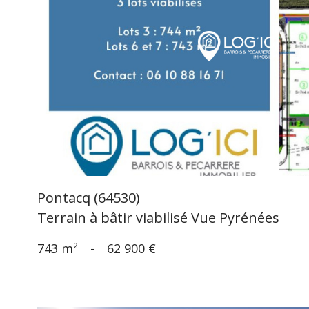
voir le
bien
Pontacq (64530)
Terrain à bâtir viabilisé Vue Pyrénées
743 m²
-
62 900 €