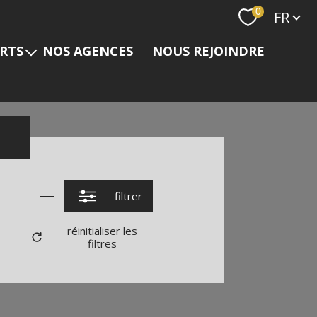
Langue
0
FR
ERTS
NOS AGENCES
NOUS REJOINDRE
s
filtrer
réinitialiser les
filtres