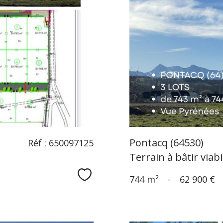
Pontacq (64530)
Réf : 650097125
Terrain à bâtir viab
Sélectionner
744 m²
-
62 900 €