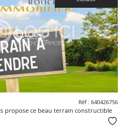
voir le
bien
Réf : 640426756
 propose ce beau terrain constructible
Sélecti