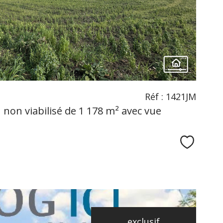
bien
Réf : 1421JM
on viabilisé de 1 178 m² avec vue
Sélecti
exclusif