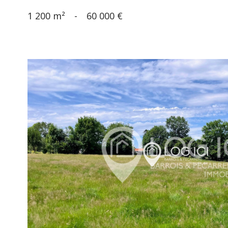
1 200 m²
-
60 000 €
voir le
bien