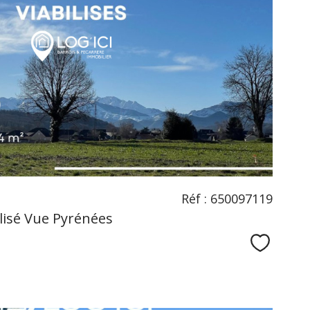
voir le
bien
Réf : 650097119
ilisé Vue Pyrénées
Sélecti