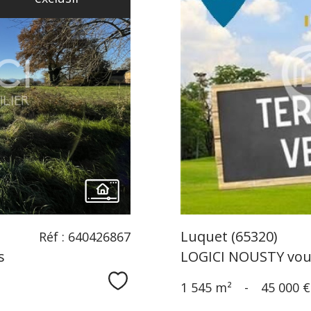
Luquet (65320)
Réf : 640426867
s
LOGICI NOUSTY vous
Sélectionner
1 545 m²
-
45 000 €