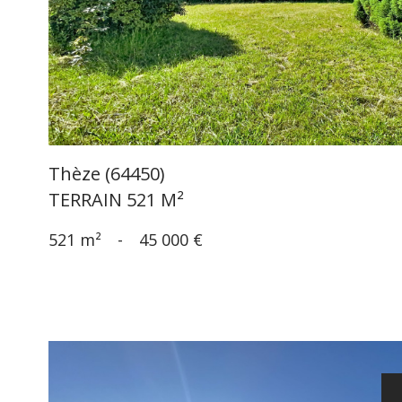
bien
Thèze (64450)
TERRAIN 521 M²
521 m²
-
45 000 €