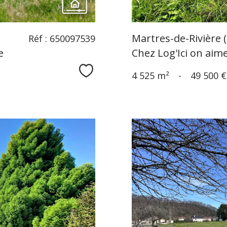
Martres-de-Rivière 
Réf : 650097539
e
Chez Log'Ici on aim
Sélectionner
4 525 m²
-
49 500 €