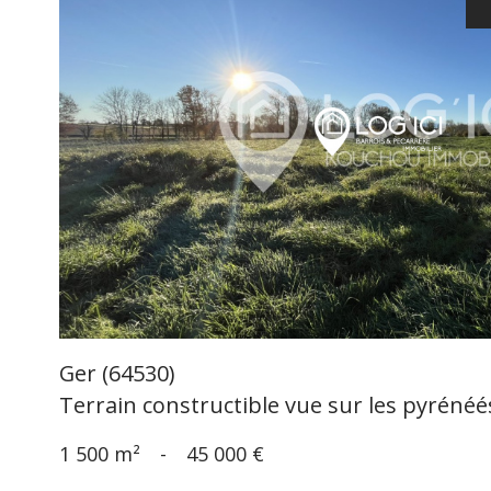
voir le
bien
Ger (64530)
Terrain constructible vue sur les pyrénéé
1 500 m²
-
45 000 €