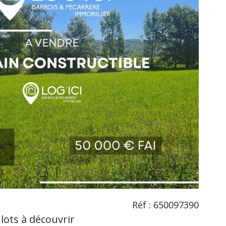
voir le
bien
Réf : 650097390
lots à découvrir