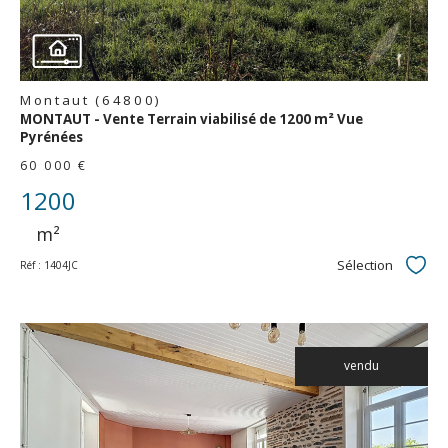
Montaut (64800)
MONTAUT - Vente Terrain viabilisé de 1200 m² Vue
Pyrénées
60 000 €
1200
m²
Sélection
Réf : 1404JC
Sélec
vendu