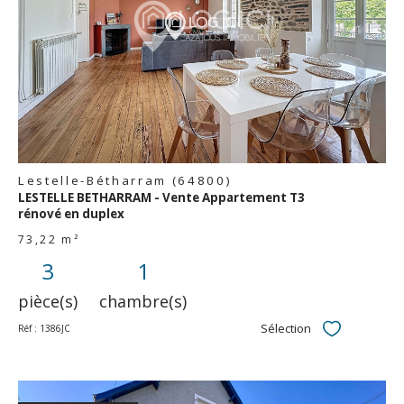
voir le
bien
Lestelle-Bétharram (64800)
LESTELLE BETHARRAM - Vente Appartement T3
rénové en duplex
73,22 m²
3
1
pièce(s)
chambre(s)
Sélection
Réf : 1386JC
Sélectionner