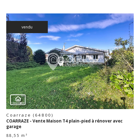
vendu
voir le
bien
Coarraze (64800)
COARRAZE - Vente Maison T4 plain-pied à rénover avec
garage
88,55 m²