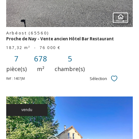
Arbéost (65560)
Proche de Nay - Vente ancien Hôtel Bar Restaurant
187,32 m²
-
76 000 €
7
678
5
pièce(s)
m²
chambre(s)
Sélection
Réf : 1407JM
Sélectionner
vendu
voir le