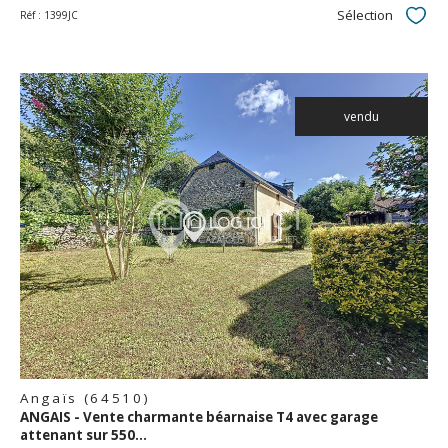
Sélection
Réf : 1399JC
Sélec
vendu
voir le
bien
Angaïs (64510)
ANGAIS - Vente charmante béarnaise T4 avec garage
attenant sur 550...