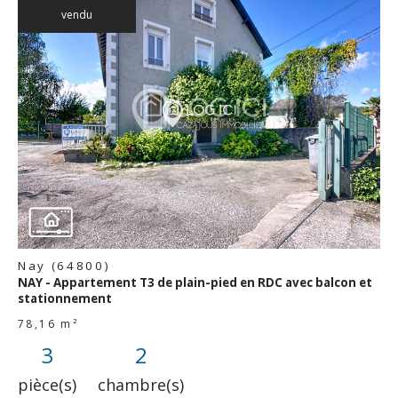
vendu
voir le
bien
Nay (64800)
NAY - Appartement T3 de plain-pied en RDC avec balcon et
stationnement
78,16 m²
3
2
pièce(s)
chambre(s)