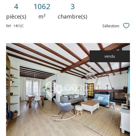
4
1062
3
pièce(s)
m²
chambre(s)
Sélection
Réf : 1401JC
Sélec
vendu
voir le
bien