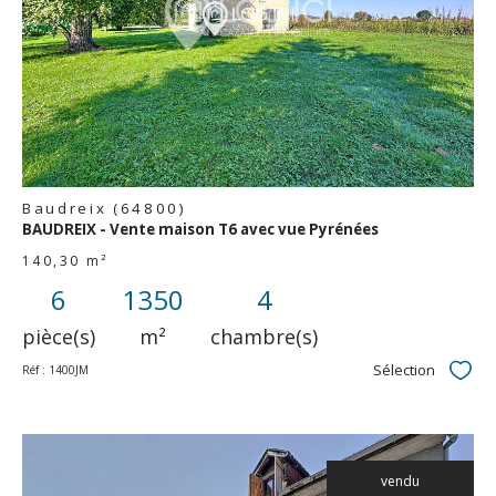
bien
Baudreix (64800)
BAUDREIX - Vente maison T6 avec vue Pyrénées
140,30 m²
6
1350
4
pièce(s)
m²
chambre(s)
Sélection
Réf : 1400JM
Sélec
vendu