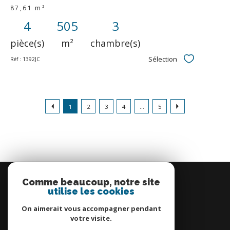
87,61 m²
4
505
3
pièce(s)
m²
chambre(s)
Sélection
Réf : 1392JC
Sélectionner
1
2
3
4
...
5
Se
connecter
Comme beaucoup, notre site
utilise les cookies
espace propriétaire
On aimerait vous accompagner pendant
votre visite.