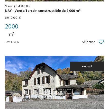
Nay (64800)
NAY - Vente Terrain constructible de 2 000 m²
69 000 €
2000
m²
Sélection
Réf : 1406JM
Sélec
exclusif
voir le
bien