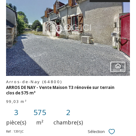
voir le
bien
Arros-de-Nay (64800)
ARROS DE NAY - Vente Maison T3 rénovée sur terrain
clos de 575 m²
99,03 m²
3
575
2
pièce(s)
m²
chambre(s)
Sélection
Réf : 1391JC
Sélectionner