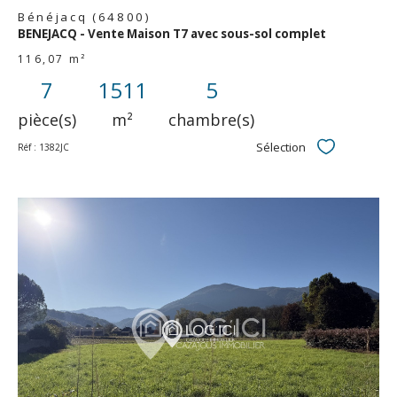
Bénéjacq (64800)
BENEJACQ - Vente Maison T7 avec sous-sol complet
116,07 m²
7
1511
5
pièce(s)
m²
chambre(s)
Sélection
Réf : 1382JC
Sélectionner
voir le
bien