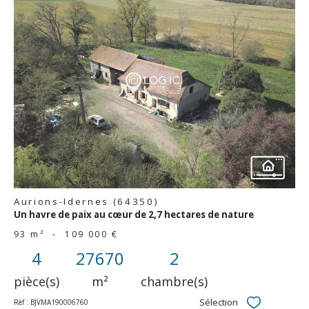
voir le
bien
Aurions-Idernes (64350)
Un havre de paix au cœur de 2,7 hectares de nature
93 m²
-
109 000 €
4
27670
2
pièce(s)
m²
chambre(s)
Sélection
Réf : BJVMA190006760
Sélectionner