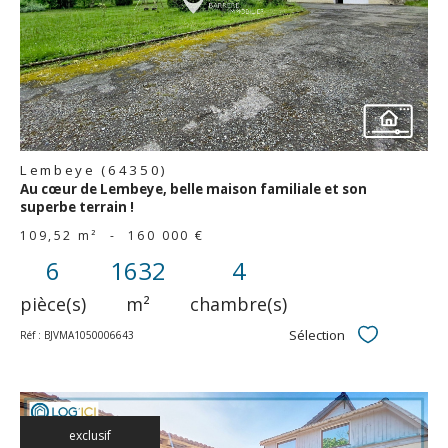
bien
Lembeye (64350)
Au cœur de Lembeye, belle maison familiale et son
superbe terrain !
109,52 m²
-
160 000 €
6
1632
4
pièce(s)
m²
chambre(s)
Sélection
Réf : BJVMA1050006643
Sélectionner
exclusif