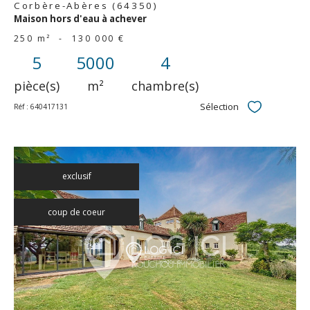
Corbère-Abères (64350)
Maison hors d'eau à achever
250 m²
-
130 000 €
5
5000
4
pièce(s)
m²
chambre(s)
Sélection
Réf : 640417131
Sélectionner
exclusif
coup de coeur
voir le
bien