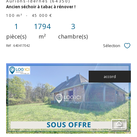
Aurions-Idernes (64350)
Ancien séchoir à tabac à rénover !
100 m²
-
45 000 €
1
1794
3
pièce(s)
m²
chambre(s)
Sélection
Réf : 640417042
Sélec
accord
voir le
bien