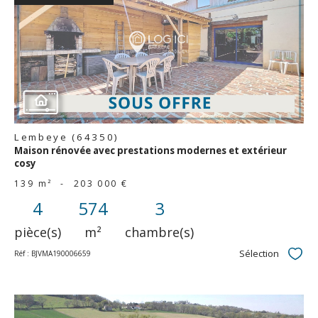
voir le
bien
Lembeye (64350)
Maison rénovée avec prestations modernes et extérieur
cosy
139 m²
-
203 000 €
4
574
3
pièce(s)
m²
chambre(s)
Sélection
Réf : BJVMA190006659
Sélec