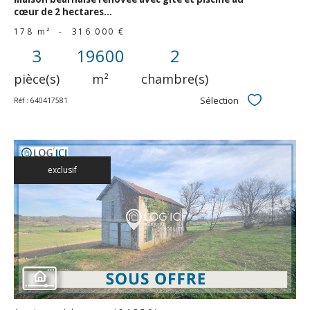
cœur de 2 hectares...
178 m²
-
316 000 €
3
19600
2
pièce(s)
m²
chambre(s)
Sélection
Réf : 640417581
Sélectionner
exclusif
voir le
bien