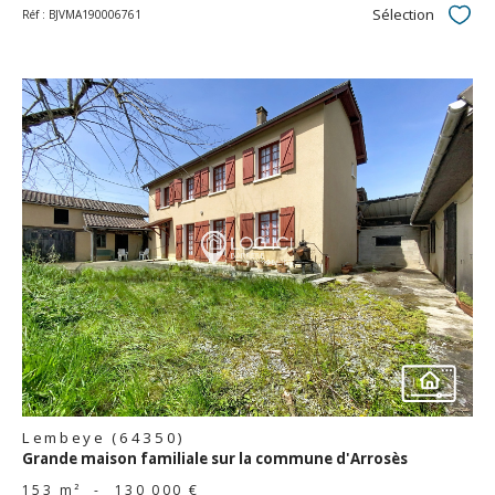
Sélection
Réf : BJVMA190006761
Sélec
voir le
bien
Lembeye (64350)
Grande maison familiale sur la commune d'Arrosès
153 m²
-
130 000 €