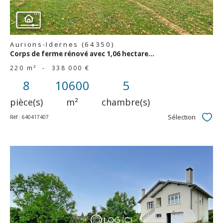
Aurions-Idernes (64350)
Corps de ferme rénové avec 1,06 hectare...
220 m²
-
338 000 €
8
10600
5
pièce(s)
m²
chambre(s)
Sélection
Réf : 640417407
Sélec
voir le