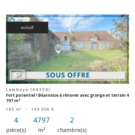
exclusif
voir le
bien
Lembeye (64350)
Fort potentiel ! Béarnaise à rénover avec grange et terrain 4
797 m²
185 m²
-
109 000 €
4
4797
2
pièce(s)
m²
chambre(s)