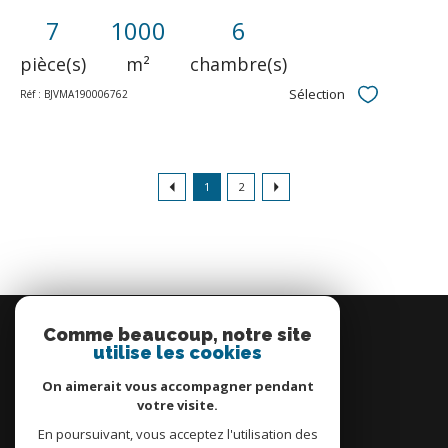
7
1000
6
pièce(s)
m²
chambre(s)
Sélection
Réf : BJVMA190006762
Sélectionner
1
2
Se
connecter
Comme beaucoup, notre site
utilise les cookies
espace propriétaire
On aimerait vous accompagner pendant
votre visite.
En poursuivant, vous acceptez l'utilisation des